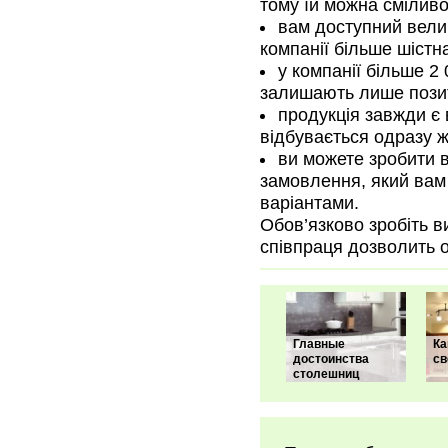
тому їй можна сміливо
вам доступний велик
компанії більше шістн
у компанії більше 2 
залишають лише позит
продукція завжди є 
відбувається одразу ж
ви можете зробити в
замовлення, який вам
варіантами.
Обов’язково зробіть в
співпраця дозволить о
Главные
Ка
достоинства
св
столешниц