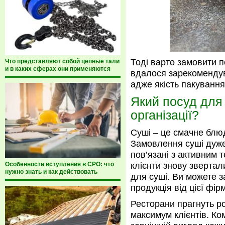
Тоді варто замовити п
Что представляют собой цепные тали
и в каких сферах они применяются
вдалося зарекомендув
адже якість пакуванн
Який посуд для
організації?
Суші – це смачне блю
Замовлення суші дуже
пов’язані з активним 
Особенности вступления в СРО: что
клієнти знову звертал
нужно знать и как действовать
для суші. Ви можете з
продукція від цієї фі
Ресторани прагнуть р
максимум клієнтів. Ко