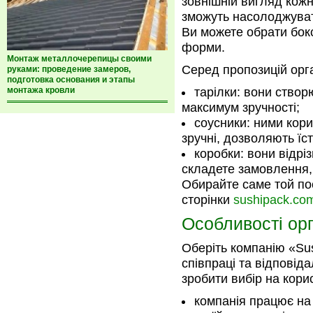
зовнішній вигляд кож
зможуть насолоджуват
Ви можете обрати бокс
форми.
Монтаж металлочерепицы своими
Серед пропозицій орга
руками: проведение замеров,
подготовка основания и этапы
монтажа кровли
тарілки: вони ство
максимум зручності;
соусники: ними кори
зручні, дозволяють їс
коробки: вони відрі
складете замовлення, 
Обирайте саме той пос
сторінки
sushipack.co
Особливості орг
Оберіть компанію «Su
співпраці та відповіда
зробити вибір на кори
компанія працює на 