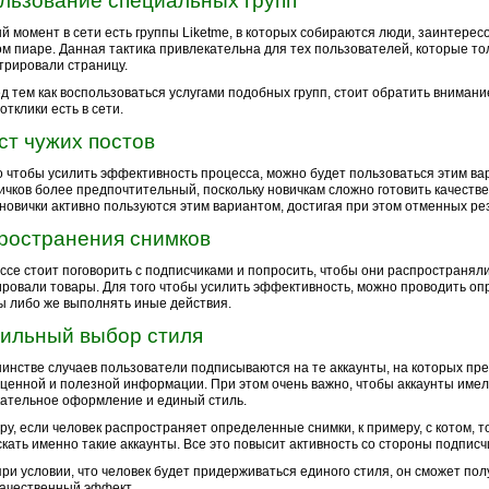
льзование специальных групп
й момент в сети есть группы Liketme, в которых собираются люди, заинтерес
м пиаре. Данная тактика привлекательна для тех пользователей, которые то
трировали страницу.
д тем как воспользоваться услугами подобных групп, стоит обратить внимание
отклики есть в сети.
ст чужих постов
о чтобы усилить эффективность процесса, можно будет пользоваться этим ва
ичков более предпочтительный, поскольку новичкам сложно готовить качестве
новички активно пользуются этим вариантом, достигая при этом отменных ре
ространения снимков
ссе стоит поговорить с подписчиками и попросить, чтобы они распространяли
ровали товары. Для того чтобы усилить эффективность, можно проводить о
ы либо же выполнять иные действия.
ильный выбор стиля
инстве случаев пользователи подписываются на те аккаунты, на которых пр
ценной и полезной информации. При этом очень важно, чтобы аккаунты име
ательное оформление и единый стиль.
ру, если человек распространяет определенные снимки, к примеру, с котом, 
скать именно такие аккаунты. Все это повысит активность со стороны подписч
при условии, что человек будет придерживаться единого стиля, он сможет пол
ачественный эффект.