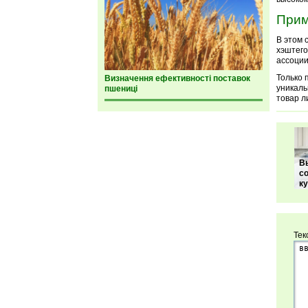
Прим
В этом 
хэштего
ассоции
Только 
Визначення ефективності поставок
уникаль
пшениці
товар л
В
с
к
Тек