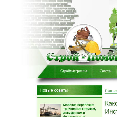
Стройматериалы
Советы
Новые советы
Главна
Как
Морские перевозки:
требования к грузам,
Инс
документам и
безопасности