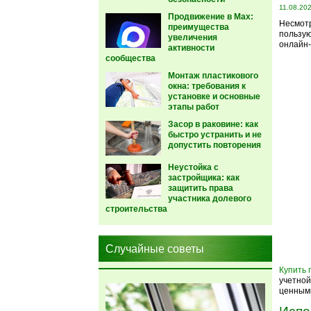
11.08.20
Продвижение в Max:
Несмотр
преимущества
пользую
увеличения
онлайн-
активности
сообщества
Монтаж пластикового
окна: требования к
установке и основные
этапы работ
Засор в раковине: как
быстро устранить и не
допустить повторения
Неустойка с
застройщика: как
защитить права
участника долевого
строительства
Случайные советы
Купить 
учетной
ценными