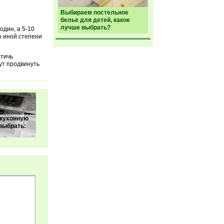
Выбираем постельное
белье для детей, какое
лучше выбрать?
один, а 5-10
о иной степени
стичь
ут продвинуть
 кухонную
выбрать: