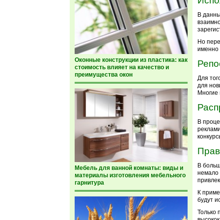
Испо
В данны
взаимно
зарегис
Но пере
именно 
Оконные конструкции из пластика: как
Репо
стоимость влияет на качество и
преимущества окон
Для тог
для нов
Многие 
Расп
В проце
реклами
конкурс
Прав
В больш
Мебель для ванной комнаты: виды и
немало 
материалы изготовления мебельного
привлек
гарнитура
К приме
будут и
Только 
высокок