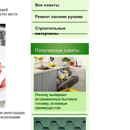
Все советы
людей
отят вести
Ремонт своими руками
Строительные
материалы
Популярные советы
Почему выбирают
встраиваемую бытовую
технику, основные
преимущества
ле регистрации
несколькими