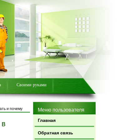
а
Своими руками
ать и почему
Меню пользователя
Главная
 в
Обратная связь