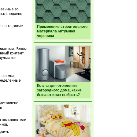
ованные во
лько недавно
 на то, какие
Применение строительного
материала битумная
черепица
риантом. Репост
нный контент.
зультатов.
 снимки,
пределенные
Котлы для отопления
загородного дома, какие
бывают и как выбрать?
едставлено
ли
то пользователи
иков.
учить