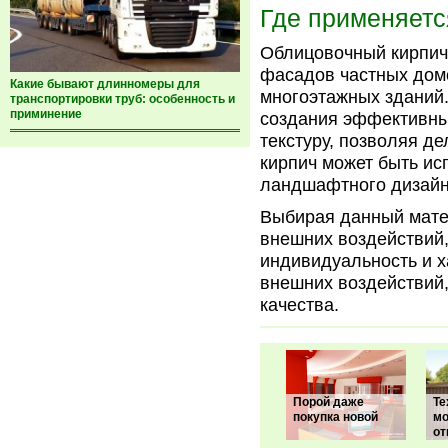
Где применяетс
Облицовочный кирпич
фасадов частных домо
Какие бывают длинномеры для
многоэтажных зданий.
транспортировки труб: особенность и
приминение
создания эффективных
текстуру, позволяя д
кирпич может быть ис
ландшафтного дизайна
Выбирая данный матер
внешних воздействий,
индивидуальность и х
внешних воздействий
качества.
Порой даже
Те
покупка новой
мо
от