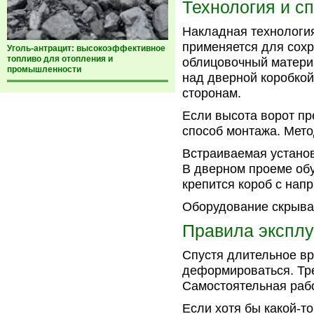
Технология и с
Накладная технология
применяется для сохр
Уголь-антрацит: высокоэффективное
топливо для отопления и
облицовочный материа
промышленности
над дверной коробко
сторонам.
Если высота ворот пр
способ монтажа. Мето
Встраиваемая установ
В дверном проеме обу
крепится короб с на
Оборудование скрывае
Правила эксплу
Спустя длительное вр
деформироваться. Тре
Самостоятельная рабо
Если хотя бы какой-т