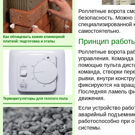
Роллетные ворота см
безопасность. Можно 
специализированной к
самостоятельно.
Как облицевать камин клинкерной
Принцип работ
плиткой: подготовка и этапы
Роллетные ворота раб
управления. Команда 
помощью пульта диста
команда, створки пер
рывки, внутри констр
фиксируются на вращ
Последняя ламель фи
движения.
Терморегуляторы для теплого пола
Если устройство рабо
аварийный подъемник 
работоспособно при о
системы.