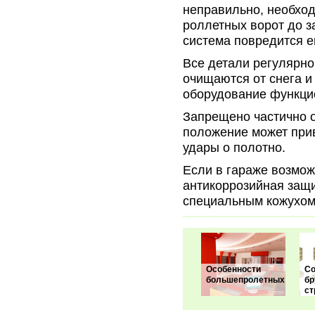
неправильно, необход
роллетных ворот до з
система повредится е
Все детали регулярно
очищаются от снега и
оборудование функци
Запрещено частично о
положение может прив
удары о полотно.
Если в гараже возмо
антикоррозийная защ
специальным кожухом
Особенности
Со
большепролетных
бр
ст