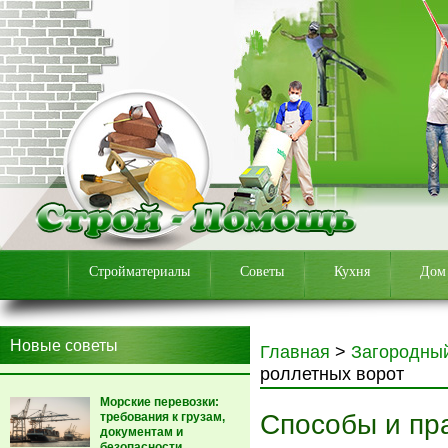
Стройматериалы
Советы
Кухня
Дом
Новые советы
Главная
>
Загородны
роллетных ворот
Морские перевозки:
Способы и пр
требования к грузам,
документам и
безопасности