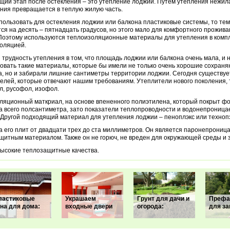
ий этап после остекления – это утепление лоджии. Путем утепления нежил
ия превращается в теплую жилую часть.
пользовать для остекления лоджии или балкона пластиковые системы, то те
ся на десять – пятнадцать градусов, но этого мало для комфортного прожива
Поэтому используются теплоизоляционные материалы для утепления в компл
оляцией.
 трудность утепления в том, что площадь лоджии или балкона очень мала, и
овать такие материалы, которые бы имели не только очень хорошие сохран
а, но и забирали лишние сантиметры территории лоджии. Сегодня существу
елей, которые отвечают нашим требованиям. Утеплители нового поколения, т
, русофол, изофол.
ляционный маткриал, на основе впененного полиэтилена, который покрыт фо
 всего полсантиметра, зато показатели теплопроводности и водонепроница
 Другой подходящий материал для утепления лоджии – пеноплэкс или технопэ
 его плит от двадцати трех до ста миллиметров. Он является паронепрониц
щитным материалом. Также он не горюч, не вреден для окружающей среды и 
ысокие теплозащитные качества.
ластиковые
Украшаем
Грунт для дачи и
Префа
на для дома:
входные двери
огорода:
для за