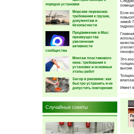
Следующ
порядок установки
помещен
Морские перевозки:
Если ис
требования к грузам,
повысит
документам и
зимой. 
безопасности
гидроиз
Продвижение в Max:
Главная
преимущества
использ
увеличения
качеств
активности
утеплит
сообщества
пенофол
Монтаж пластикового
Это изо
окна: требования к
толщина
установке и основные
высоки.
этапы работ
Толщина
Засор в раковине: как
влагоза
быстро устранить и не
Имеет в
допустить повторения
Случайные советы
П
ок