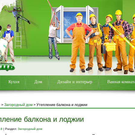
Кухня
Дом
Дизайн и интерьер
Ванная комнат
я
>
Загородный дом
>
Утепление балкона и лоджии
пление балкона и лоджии
18
| Раздел:
Загородный дом