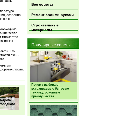
ая часть
Все советы
мпература
Ремонт своими руками
ния, особенно
екте с
Строительные
 необходимо
материалы
яющие тепло
ет множество
акие как
Популярные советы
льгой. Его
емости очень
кс.
аемым и
здоровья людей.
Почему выбирают
встраиваемую бытовую
технику, основные
преимущества
б-дома
городного