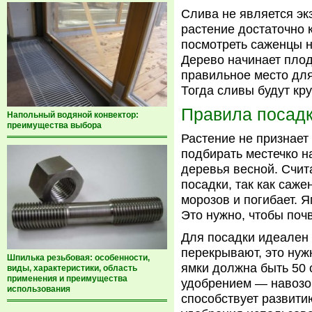
Слива не является эк
растение достаточно 
посмотреть саженцы 
Дерево начинает плод
правильное место для
Тогда сливы будут кр
Правила посад
Напольный водяной конвектор:
преимущества выбора
Растение не признает
подбирать местечко 
деревья весной. Счит
посадки, так как саже
морозов и погибает. 
Это нужно, чтобы поч
Для посадки идеален 
перекрывают, это ну
Шпилька резьбовая: особенности,
ямки должна быть 50 
виды, характеристики, область
применения и преимущества
удобрением — навозом
использования
способствует развит