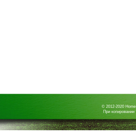
© 2012-2020
HomeP
При копировании 