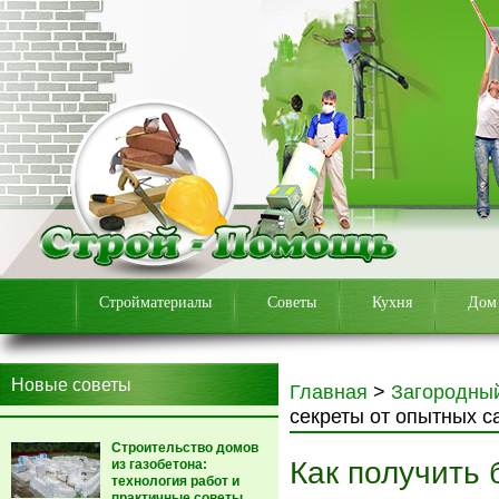
Стройматериалы
Советы
Кухня
Дом
Новые советы
Главная
>
Загородны
секреты от опытных 
Строительство домов
Как получить 
из газобетона:
технология работ и
практичные советы