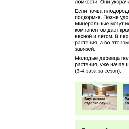
ломкости. Они укорач
Если почва плодородн
подкормке. Позже уд
Минеральные могут ис
компонентов дает кра
весной и летом. В пе
растения, а во второ
завязей.
Молодые деревца поли
растения, уже начавш
(3-4 раза за сезон).
Внутренняя
Ра
отделка сауны:
ав