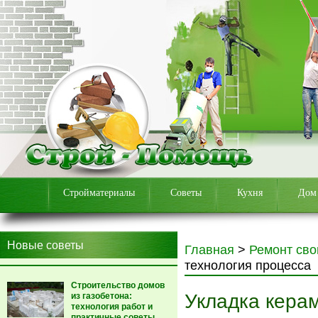
Стройматериалы
Советы
Кухня
Дом
Новые советы
Главная
>
Ремонт сво
технология процесса
Строительство домов
Укладка керам
из газобетона:
технология работ и
практичные советы