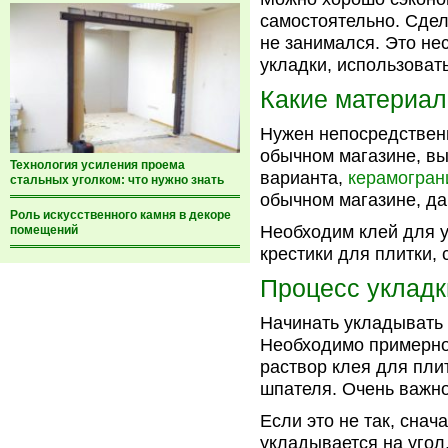
самостоятельно. Сдела
не занимался. Это не
укладки, использоват
Какие материал
Нужен непосредственн
обычном магазине, вы
Технология усиления проема
варианта,
керамогран
стальных уголком: что нужно знать
обычном магазине, да
Роль искусственного камня в декоре
Необходим клей для у
помещений
крестики для плитки, 
Процесс укладк
Начинать укладывать 
Необходимо примерно
раствор клея для пли
шпателя. Очень важно
Если это не так, снач
укладывается на угол