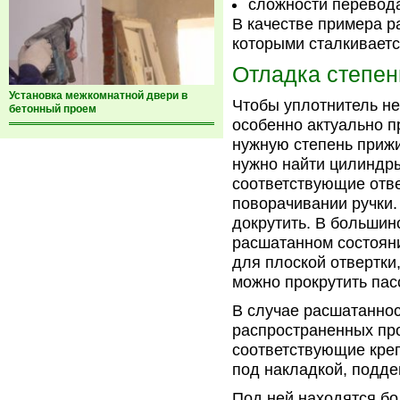
сложности перевода
В качестве примера р
которыми сталкиваетс
Отладка степен
Установка межкомнатной двери в
Чтобы уплотнитель не
бетонный проем
особенно актуально п
нужную степень прижи
нужно найти цилиндр
соответствующие отве
поворачивании ручки.
докрутить. В большин
расшатанном состоян
для плоской отвертки
можно прокрутить пас
В случае расшатанност
распространенных про
соответствующие кре
под накладкой, подден
Под ней находятся бо