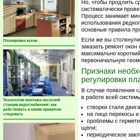
Но, чтобы продлить с
систематически прове
Процесс занимает ми
использования редког
основные правила про
Если же вы столкнули
Планировка кухни
заказать ремонт окон
максимально короткий
первоначальную геом
Признаки необх
регулировки пл
В случае появления 
в работе всей систем
Технология монтажа насосной
станции водоснабжения: как
створки стали двига
действовать и каким правилам
на лицо перекосы и
следовать
проблемы с гермети
щели;
периодическое закл