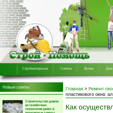
Стройматериалы
Советы
Кухня
Дом
Новые советы
Главная
>
Ремонт сво
пластикового окна: а
Строительство домов
Как осуществ
из газобетона:
технология работ и
практичные советы