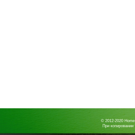
© 2012-2020
HomeP
При копировании 