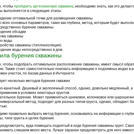
о, чтобы
пробурить артезианскую скважину
, необходимо знать, как это делает
ы выполняется в следующие этапы:
дение оптимальной точки для размещения скважины
 всех основных параметров, таких как глубина, метод, которым будет выпол
средственно бурение скважины
едение обсадки
чка скважины
из воды
ройство скважины (теплоизоляция)
дение воды непосредственно в дом
ила бурения скважины
о, чтобы подобрать оптимальное расположение скважины, имеет смысл обрат
ю. Также стоит самостоятельно поискать информацию о подземных водах в р
жен участок, по базам данных в Интернете.
ует несколько методов бурения скважин:
о-канатный. Дешевый и экологичный способ, однако, довольно медленный, а
применим в условиях некоторых грунтов.
тельное бурение. Может применяться шнековое, колонковое или шарошечно
ниверсальный метод, подходит для разных типов грунта, однако, обладает б
тью.
имо правильно выбрать метод бурения, основываясь на информации о глуб
ы, типе грунта и целях бурения.
редусмотреть, куда помещать поднятый в ходе бурения скважины грунт. Свале
анимать слишком много места. Лучше заранее предусмотреть для него емкост