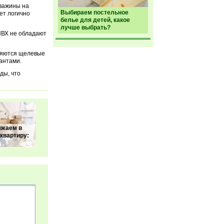
кважины на
Выбираем постельное
ет логично
белье для детей, какое
лучше выбрать?
 ПВХ не обладают
ляются щелевые
антами.
ды, что
зжаем в
квартиру: