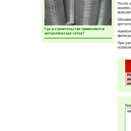
После з
анализ 
выяснит
Обсажив
достато
Где в строительстве применяется
Наибол
металлическая сетка?
фильтры
При уче
позволи
Р
ин
н
Тек