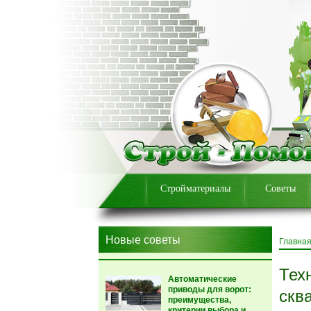
Стройматериалы
Советы
Новые советы
Главна
Тех
Автоматические
приводы для ворот:
скв
преимущества,
критерии выбора и