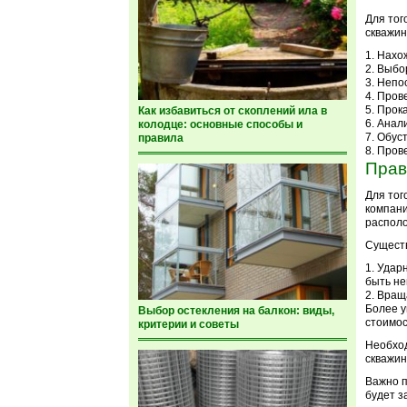
Для тог
скважин
Нахож
Выбор
Непо
Пров
Прока
Как избавиться от скоплений ила в
Анал
колодце: основные способы и
Обуст
правила
Прове
Прав
Для тог
компани
располо
Существ
Ударн
быть не
Враща
Более у
Выбор остекления на балкон: виды,
стоимос
критерии и советы
Необход
скважин
Важно п
будет з