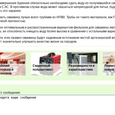
авершения бурения обязательно необходимо сдать воду из получившейся с
в СЭС. В противном случае вода может оказаться непригодной для питья, буд
ь это заранее.
ать скважину лучше всего трубами из НПВХ. Трубы из такого материала, как
чной прочностью.
ее оптимальным и распространенным вариантом фильтров для скважины яв
, их способность очищать воду более высока в сравнении с остальными вари
те этих правил скважина будет надежным источником чистой артезианской во
т значительно улучшить качество жизни за городом.
абочий
Сварочный
Разновидности и
Перее
терьер в
полуавтомат:
характеристики
новую 
еоновом
ст сообщения: