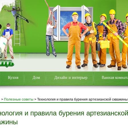
Кухня
Дом
Дизайн и интерьер
Ванная комнат
я
>
Полезные советы
>
Технология и правила бурения артезианской скважины
нология и правила бурения артезианско
ажины