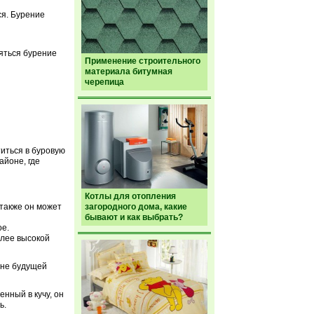
ся. Бурение
няться бурение
Применение строительного
материала битумная
черепица
иться в буровую
айоне, где
Котлы для отопления
 также он может
загородного дома, какие
бывают и как выбрать?
е.
олее высокой
ине будущей
нный в кучу, он
ь.