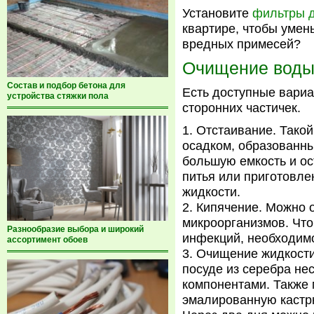
Установите
фильтры д
квартире, чтобы умень
вредных примесей?
Очищение воды
Состав и подбор бетона для
Есть доступные вариа
устройства стяжки пола
сторонних частичек.
Отстаивание. Такой
осадком, образованн
большую емкость и ос
питья или приготовле
жидкости.
Кипячение. Можно о
микроорганизмов. Что
Разнообразие выбора и широкий
инфекций, необходимо
ассортимент обоев
Очищение жидкости
посуде из серебра не
компонентами. Также
эмалированную кастрю