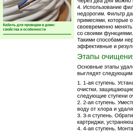
Через два дня можно 
Использование фил
недорогим. Фильтр да
примесями, которые 
Кабель для проводки в доме:
своевременно менять
свойства и особенности
со своими функциями
Такими способами не
эффективные и резуль
Этапы очищени
Основные этапы удал
выглядят следующим 
1-ая ступень. Уста
очистки, защищающие
следующие ступени о
2-ая ступень. Уме
воду от хлора и удал
3-я ступень. Обра
картриджи, устраняющ
4-ая ступень. Мон