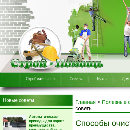
Стройматериалы
Советы
Кухня
Дом
Новые советы
Главная
>
Полезные 
советы
Автоматические
Способы очист
приводы для ворот:
преимущества,
критерии выбора и