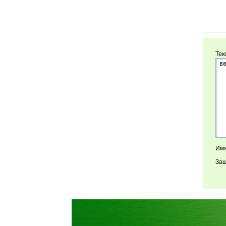
Тек
Имя
Защ