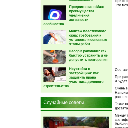
При стр
Это мож
Продвижение в Max:
преимущества
увеличения
активности
сообщества
Монтаж пластикового
окна: требования к
установке и основные
этапы работ
Засор в раковине: как
быстро устранить и не
допустить повторения
Неустойка с
Составл
застройщика: как
При рас
защитить права
и будет
участника долевого
строительства
Очень в
Наприме
располо
Случайные советы
Также н
достато
Между т
светофо
Выбирая