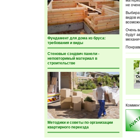
материа
не очен
Выбират
видов и
возможн
Очень в
будут а
Фундамент для дома из бруса:
механич
требования и виды
Понрави
Стеновые сэндвич панели -
неповторимый материал в
строительстве
О
в
Коммен
Методики и советы по организации
квартирного переезда