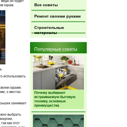
 вида он будет.
Все советы
ом гараж.
Ремонт своими руками
Строительные
материалы
Популярные советы
ь.
го использовать
своем гараже.
ме, о местах
Почему выбирают
встраиваемую бытовую
технику, основные
окрышек занимает
преимущества
ожно выбрать
энергии.
так как этот