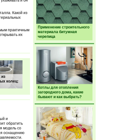
 ухаживать и он
талла. Какой из
атериальных
Применение строительного
амым практичным
материала битумная
открывать их
черепица
 из
ых колец:
Котлы для отопления
загородного дома, какие
бывают и как выбрать?
ый и
оит обратить
ая модель со
аря оснащению
авляемости.