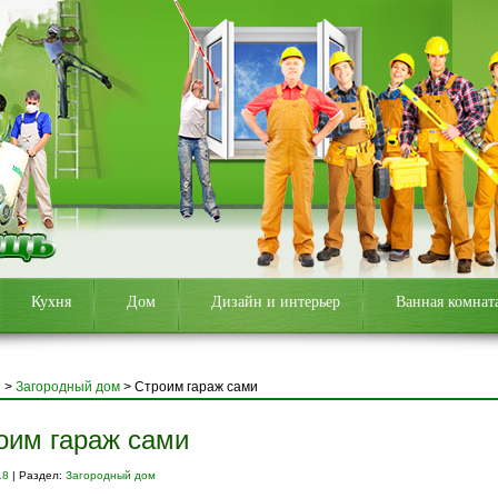
Кухня
Дом
Дизайн и интерьер
Ванная комнат
я
>
Загородный дом
>
Строим гараж сами
оим гараж сами
18
| Раздел:
Загородный дом