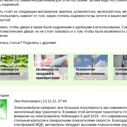
л является самым непрактичным для этой постройки. За ним надо постоянно
ь надежный.
ь стоит из следующих материалов: кирпича, шлакобетона, железобетона, ме
спользовать зависит от того, какую степень надежности вы хотите и ваших м
остей.
ажно, чтобы двери в гараж были надежными и удобными в использовании. С
втоматические двери, но не стоит забывать и о том, чтобы была возможность 
ески.
лась статья? Поделись с другими!
собенности
Особенности
Технология
Септик
ыращивания
продажи и
бурения скважин
бетонн
приобретения
тарии
Лев Николаевич | 13.11.21, 07:44
Электромобили набирают всю большую популярность как современн
экологичный вид транспорта. В рамках этой категории транспорта ст
внимание на электромобиль Volkswagen E-golf 2019 - это современн
стильным корпусом и прекрасными показателями скорости. Благод
платформой MQB, автомобиль обладает высокими показателями упр