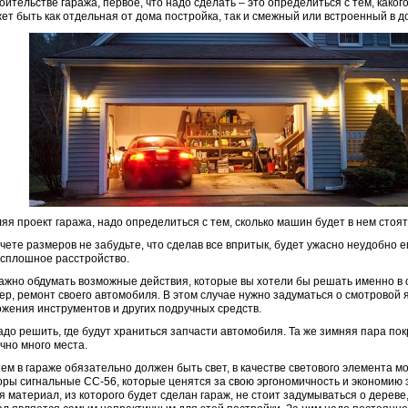
оительстве гаража, первое, что надо сделать – это определиться с тем, какого
ет быть как отдельная от дома постройка, так и смежный или встроенный в д
яя проект гаража, надо определиться с тем, сколько машин будет в нем стоят
чете размеров не забудьте, что сделав все впритык, будет ужасно неудобно е
 сплошное расстройство.
ажно обдумать возможные действия, которые вы хотели бы решать именно в 
р, ремонт своего автомобиля. В этом случае нужно задуматься о смотровой я
жения инструментов и других подручных средств.
адо решить, где будут храниться запчасти автомобиля. Та же зимняя пара п
чно много места.
ем в гараже обязательно должен быть свет, в качестве светового элемента м
ры сигнальные СС-56, которые ценятся за свою эргономичность и экономию 
 материал, из которого будет сделан гараж, не стоит задумываться о дереве, 