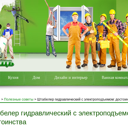
Кухня
Дом
Дизайн и интерьер
Ванная комнат
я
>
Полезные советы
>
Штабелер гидравлический с электроподъемом: достои
белер гидравлический с электроподъем
тоинства