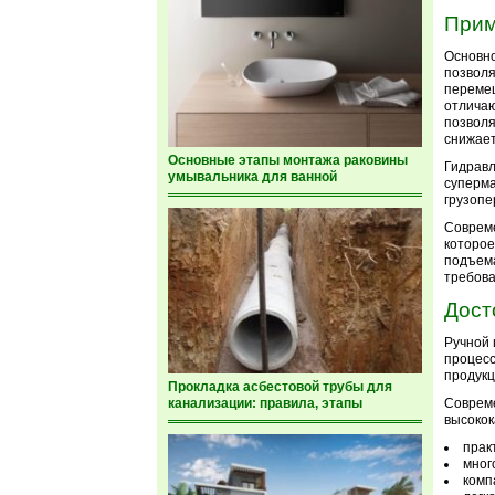
Прим
Основно
позволя
перемещ
отличаю
позволя
снижает
Основные этапы монтажа раковины
Гидравл
умывальника для ванной
суперма
грузопе
Совреме
которое
подъема
требова
Дост
Ручной 
процесс
продукц
Прокладка асбестовой трубы для
канализации: правила, этапы
Совреме
высокок
прак
мног
комп