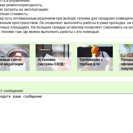
ость в управлении;
кая ремонтопригодность;
ие затраты на эксплуатацию;
упная стоимость.
р есть оптимальным решением при выборе техники для складских помещени
енным пространством. Он позволяет выполнять работы в узких проходах, на
очных площадках. На больших складах штабелер позволяет сэкономить на и
 техники там, где можно выполнить работы с его помощью.
оевые свечи
Установка
Требования к
Проце
ля медитации
системы СКУД:
трубам для
оформ
покупк
ст сообщения: