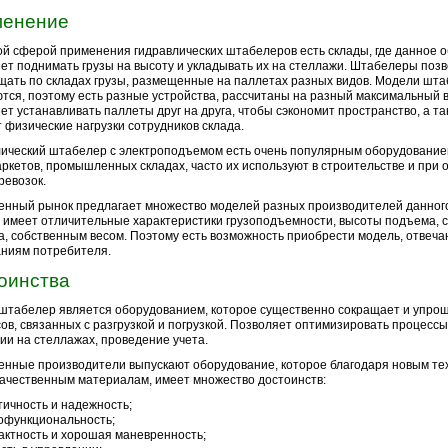
енение
й сферой применения гидравлических штабелеров есть склады, где данное 
ет поднимать грузы на высоту и укладывать их на стеллажи. Штабелеры поз
ать по складах грузы, размещенные на паллетах разных видов. Модели шт
тся, поэтому есть разные устройства, рассчитаны на разный максимальный 
ет устанавливать паллеты друг на друга, чтобы сэкономит пространство, а т
 физические нагрузки сотрудников склада.
ический штабелер с электроподъемом есть очень популярным оборудование
ркетов, промышленных складах, часто их используют в строительстве и при 
ревозок.
нный рынок предлагает множество моделей разных производителей данног
 имеет отличительные характеристики грузоподъемности, высоты подъема, 
, собственным весом. Поэтому есть возможность приобрести модель, отвеч
ниям потребителя.
оинства
штабелер является оборудованием, которое существенно сокращает и упро
ов, связанных с разгрузкой и погрузкой. Позволяет оптимизировать процес
ии на стеллажах, проведение учета.
нные производители выпускают оборудование, которое благодаря новым те
ачественным материалам, имеет множество достоинств:
тичность и надежность;
офункциональность;
актность и хорошая маневренность;