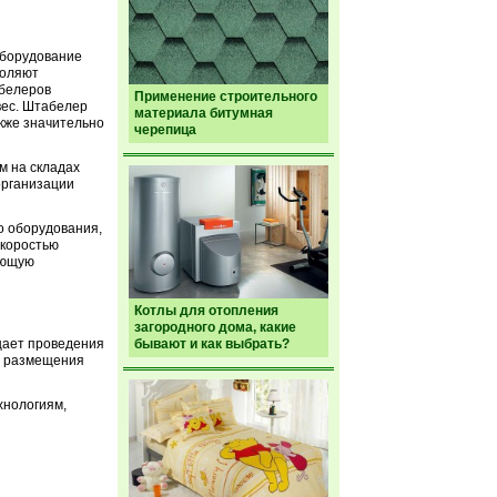
оборудование
воляют
абелеров
Применение строительного
вес. Штабелер
материала битумная
акже значительно
черепица
м на складах
организации
о оборудования,
скоростью
ающую
Котлы для отопления
загородного дома, какие
щает проведения
бывают и как выбрать?
сы размещения
хнологиям,