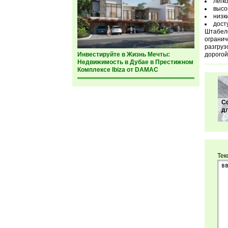
легк
высо
низк
дост
Штабеле
огранич
разгруз
Инвестируйте в Жизнь Мечты:
дорогой
Недвижимость в Дубае в Престижном
Комплексе Ibiza от DAMAC
С
д
Тек