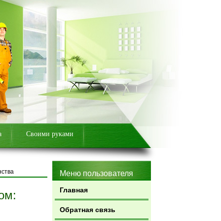
а
Своими руками
нства
Меню пользователя
Главная
ом:
Обратная связь