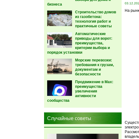
03.12.20
бизнеса
На рынк
Строительство домов
из газобетона:
технология работ и
практичные советы
Автоматические
приводы для ворот:
преимущества,
критерии выбора и
порядок установки
Морские перевозки:
требования к грузам,
документам и
безопасности
Продвижение в Max:
преимущества
увеличения
активности
сообщества
Случайные советы
Существ
электро
Рассмо
владель