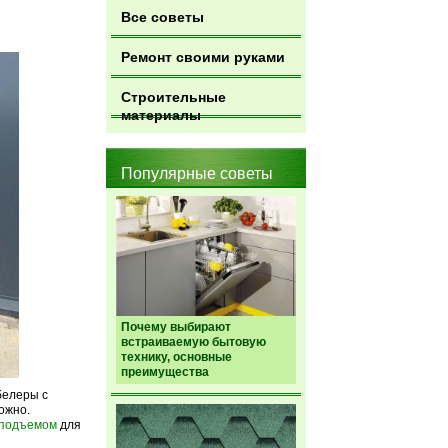
Все советы
Ремонт своими руками
Строительные
материалы
Популярные советы
Почему выбирают
встраиваемую бытовую
технику, основные
преимущества
белеры с
ожно.
оподъемом
для