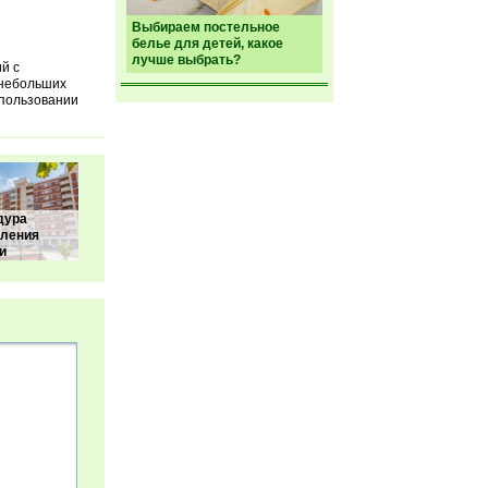
Выбираем постельное
белье для детей, какое
лучше выбрать?
й с
 небольших
спользовании
дура
ления
и