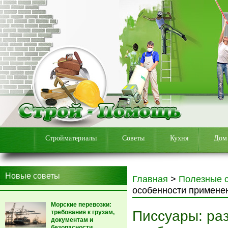
Стройматериалы
Советы
Кухня
Дом
Новые советы
Главная
>
Полезные 
особенности примене
Морские перевозки:
Писсуары: ра
требования к грузам,
документам и
безопасности