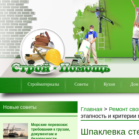
Стройматериалы
Советы
Кухня
Дом
Новые советы
Главная
>
Ремонт сво
этапность и критерии
Морские перевозки:
Шпаклевка сте
требования к грузам,
документам и
безопасности