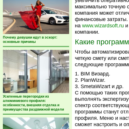
увеличить оперативно
максимально точную 
компания может отлич
финансовые затраты.
на
www.wizardsoft.ru
и
компании.
Почему девушки идут в эскорт:
Какие программ
основные причины
Чтобы автоматизирова
четкую смету или смет
следующие программн
BIM Визард.
PlanWizar.
SmetaWizart и др.
С помощью таких про
Усиленные перегородки из
выполнять экспертизу
алюминиевого профиля:
спектр соответствующ
особенности, внешняя отделка и
преимущества раздвижной модели
программы станут от
профиля. Меню и наст
сможет настроить и о