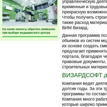
управленческую деяте
временные и трудовы
прекрасную возможно
Чтобы получить строи
также расход материа
ВИМ Визард.
На какие нюансы обратить внимание
при выборе медицинского центра
Данная программа поз
объемов из систем мо
их основе создать см
предлагает применять
портала, благодаря ч
правовые документы,
строительных материа
ВИЗАРДСОФТ дл
Компания ведет деят
долгие годы. За эти 
программы по состав
Компания много рабо
которые широко приме