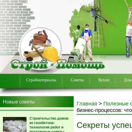
Стройматериалы
Советы
Кухня
Дом
Новые советы
Главная
>
Полезные 
бизнес-процессов: что
Строительство домов
Секреты успе
из газобетона:
технология работ и
практичные советы