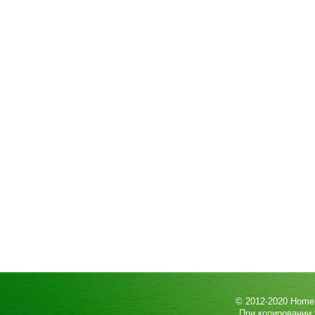
© 2012-2020
HomeP
При копировании 