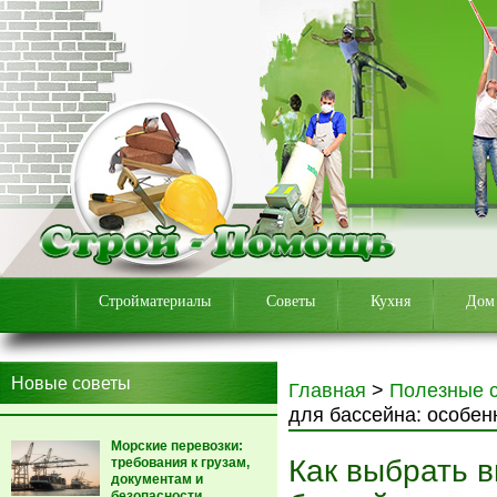
Стройматериалы
Советы
Кухня
Дом
Новые советы
Главная
>
Полезные 
для бассейна: особен
Морские перевозки:
Как выбрать 
требования к грузам,
документам и
безопасности