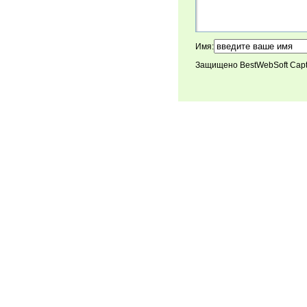
Имя:
Защищено BestWebSoft Cap