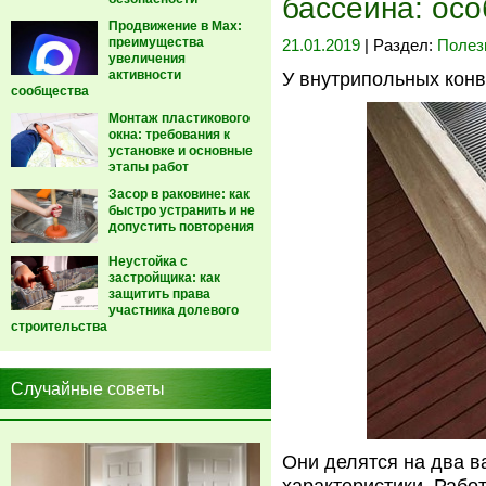
бассейна: осо
Продвижение в Max:
преимущества
21.01.2019
| Раздел:
Полез
увеличения
активности
У внутрипольных конв
сообщества
Монтаж пластикового
окна: требования к
установке и основные
этапы работ
Засор в раковине: как
быстро устранить и не
допустить повторения
Неустойка с
застройщика: как
защитить права
участника долевого
строительства
Случайные советы
Они делятся на два в