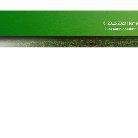
© 2012-2020
HomeP
При копировании 