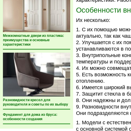
характеристики. Рабо
Особенности вн
Их несколько:
С их помощью можно
актуально, так как ча
Межкомнатные двери из пластика:
преимущества и основные
Улучшается с их по
характеристики
устанавливаются в по
Внутрипольные кон
температуры и подде
Их можно совмещат
Есть возможность 
отоплению.
Имеется широкий в
Защитит стекла в б
Они надежны и дол
Разновидности кресел для
руководителя и советы по их выбору
Разновидности вну
Они подразделяются н
Фундамент для дома из бруса:
особенности создания
Модели с естествен
с основной системой о