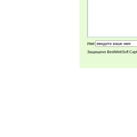
Имя:
Защищено BestWebSoft Cap