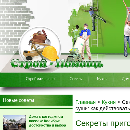
Стройматериалы
Советы
Кухня
Дом
Новые советы
Главная
>
Кухня
>
Се
суши: как действовать
Дома в коттеджном
Секреты приг
поселке Колибри:
достоинства и выбор