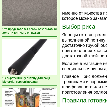
Именно от качества п
которое можно заказа
Выбор риса
Что представляет собой базальтовый
холст и для чего он нужен
Японцы готовят роллы
выполненной по типу 
достаточно грубой об
приготовления класси
достаточной клейкость
Если же в магазине н
специальным рисом дл
Главное – рис долже
Як обрати якісну антену для рації
трещинами и черными
Motorola: корисні поради
шлифованного или не
приготовления роллов
Правила готовк