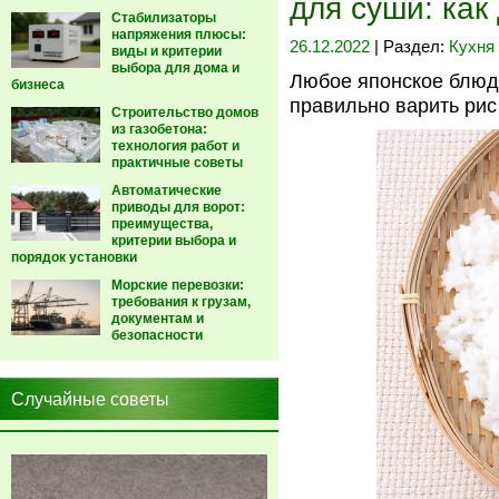
для суши: как
Стабилизаторы
напряжения плюсы:
26.12.2022
| Раздел:
Кухня
виды и критерии
выбора для дома и
Любое японское блюдо
бизнеса
правильно варить рис
Строительство домов
из газобетона:
технология работ и
практичные советы
Автоматические
приводы для ворот:
преимущества,
критерии выбора и
порядок установки
Морские перевозки:
требования к грузам,
документам и
безопасности
Случайные советы