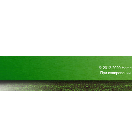
© 2012-2020
HomeP
При копировании 