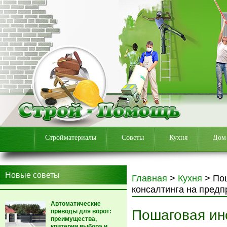
Стройматериалы
Советы
Кухня
Дом
Новые советы
Главная
>
Кухня
>
По
консалтинга на предп
Автоматические
Пошаговая ин
приводы для ворот:
преимущества,
критерии выбора и