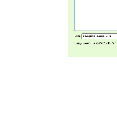
Имя:
Защищено BestWebSoft Cap