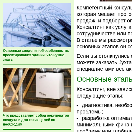
Компетентный консуль
которая мешает прог
продаж, и подберет о
Консалтинг как услуг
сотрудничестве или п
В статье мы рассмотр
основных этапов он со
Основные сведения об особенностях
проектирования зданий: что нужно
Если вы столкнулись 
знать
можете заказать бухг
специалистами все ак
Основные этапы
Консалтинг, вне зави
следующие этапы:
диагностика, необ
проблемы;
Что представляет собой рекуператор
разработка оптимал
воздуха и для каких целей он
минимальными финан
необходим
проблему или глобаль