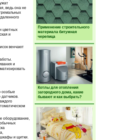
лужат
я, ведь она не
стремальных
 удаленного
Применение строительного
и цветных
материала битумная
ская и
черепица
писок венчают
работы.
ивания и
оматизировать
Котлы для отопления
о особые
загородного дома, какие
 датчиков.
бывают и как выбрать?
каждого
втоматическом
е оборудование,
 обычных
ска
а,
 шкафы и щитки.