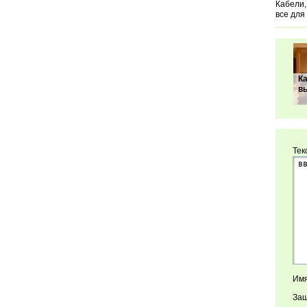
Кабели,
все для
К
в
Тек
Имя
Защ