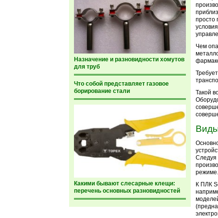
произво
приблиз
просто 
условия
управле
Чем опа
металло
Назначение и разновидности хомутов
фармако
для труб
Требует
транспо
Что собой представляет газовое
борирование стали
Такой в
Оборудо
соверше
соверше
Вид
Основно
устройс
Следуя 
произво
режиме
Какими бывают слесарные клещи:
К ПЛК S
перечень основных разновидностей
наприме
моделей
(предна
электро