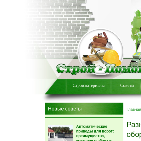
Стройматериалы
Советы
Новые советы
Главна
Раз
Автоматические
приводы для ворот:
обо
преимущества,
критерии выбора и