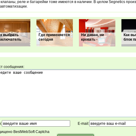
 клапаны, реле и батарейки тоже имеются в наличии. В целом Segnetics прои
 автоматизации.
ак выбрать
Где применяется
Ни диван, ни
Как вы
ыключатель
сегодня
кровать -
блок п
ст сообщения:
:
E-mail:
ищено BestWebSoft Captcha