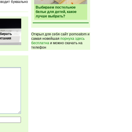
зводит буквально
Выбираем постельное
белье для детей, какое
лучше выбрать?
бирать
Открыл для себя сайт pornoatom и
итания
самая новейшая
порнуха здесь
бесплатна
и можно скачать на
телефон