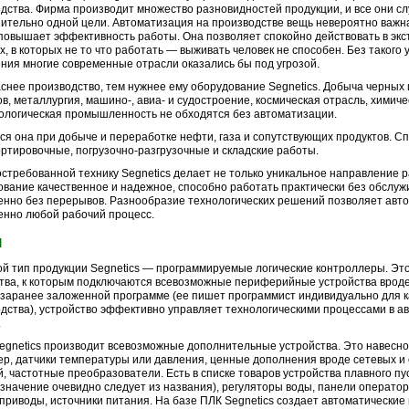
дства. Фирма производит множество разновидностей продукции, и все они с
ительно одной цели. Автоматизация на производстве вещь невероятно важна
повышает эффективность работы. Она позволяет спокойно действовать в эк
х, в которых не то что работать — выживать человек не способен. Без такого
ния многие современные отрасли оказались бы под угрозой.
снее производство, тем нужнее ему оборудование Segnetics. Добыча черных 
в, металлургия, машино-, авиа- и судостроение, космическая отрасль, химиче
логическая промышленность не обходятся без автоматизации.
ся она при добыче и переработке нефти, газа и сопутствующих продуктов. С
ртировочные, погрузочно-разгрузочные и складские работы.
остребованной технику Segnetics делает не только уникальное направление 
вание качественное и надежное, способно работать практически без обслуж
нно без перерывов. Разнообразие технологических решений позволяет авт
нно любой рабочий процесс.
ы
й тип продукции Segnetics — программируемые логические контроллеры. Эт
тва, к которым подключаются всевозможные периферийные устройства вроде
заранее заложенной программе (ее пишет программист индивидуально для 
дства), устройство эффективно управляет технологическими процессами в а
.
egnetics производит всевозможные дополнительные устройства. Это навесно
р, датчики температуры или давления, ценные дополнения вроде сетевых и
, частотные преобразователи. Есть в списке товаров устройства плавного пу
значение очевидно следует из названия), регуляторы воды, панели оператор
приводы, источники питания. На базе ПЛК Segnetics создает автоматические