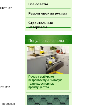
Все советы
онкретно?
Ремонт своими руками
Строительные
материалы
Популярные советы
Почему выбирают
встраиваемую бытовую
технику, основные
жны для
преимущества
х процессов