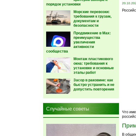
20.10.20
порядок установки
Российс
Морские перевозки:
требования к грузам,
документам и
безопасности
Продвижение в Max:
преимущества
увеличения
активности
сообщества
Монтаж пластикового
окна: требования к
установке и основные
этапы работ
Засор в раковине: как
быстро устранить и не
допустить повторения
Случайные советы
Что име
россий
Прим
В общих