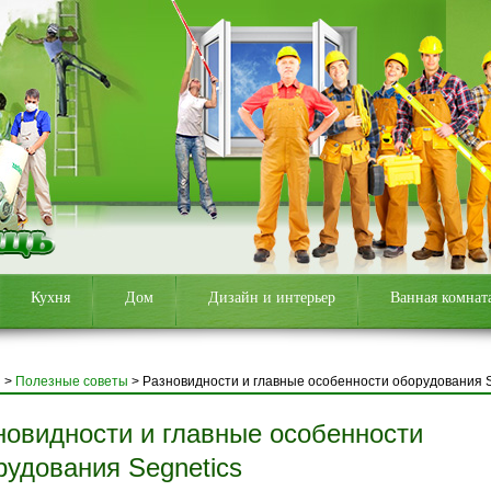
Кухня
Дом
Дизайн и интерьер
Ванная комнат
я
>
Полезные советы
>
Разновидности и главные особенности оборудования S
новидности и главные особенности
рудования Segnetics