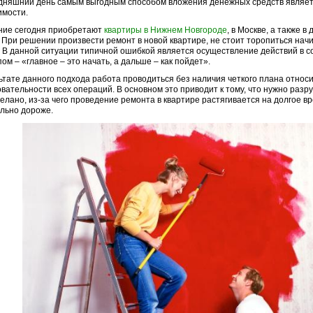
дняшний день самым выгодным способом вложения денежных средств являет
имости.
ние сегодня приобретают
квартиры в Нижнем Новгороде
, в Москве, а также в
 При решении произвести ремонт в новой квартире, не стоит торопиться на
 В данной ситуации типичной ошибкой является осуществление действий в с
ом – «главное – это начать, а дальше – как пойдет».
ьтате данного подхода работа проводиться без наличия четкого плана относ
вательности всех операций. В основном это приводит к тому, что нужно разру
елано, из-за чего проведение ремонта в квартире растягивается на долгое в
льно дороже.