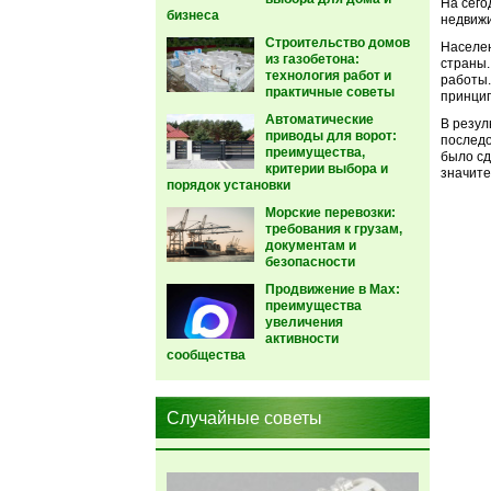
На сего
бизнеса
недвиж
Строительство домов
Населе
из газобетона:
страны.
технология работ и
работы.
практичные советы
принцип
Автоматические
В резул
приводы для ворот:
последо
преимущества,
было сд
критерии выбора и
значите
порядок установки
Морские перевозки:
требования к грузам,
документам и
безопасности
Продвижение в Max:
преимущества
увеличения
активности
сообщества
Случайные советы