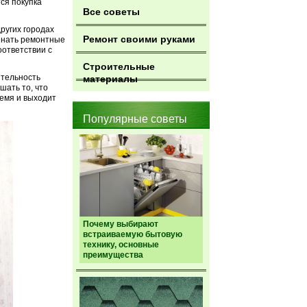
ся покупка
Все советы
 других городах
Ремонт своими руками
чинать ремонтные
оответствии с
Строительные
ительность
материалы
шать то, что
ремя и выходит
Популярные советы
Почему выбирают
встраиваемую бытовую
технику, основные
преимущества