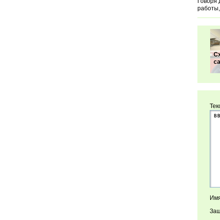
Говоря 
работы,
С
с
Тек
Имя
Защ