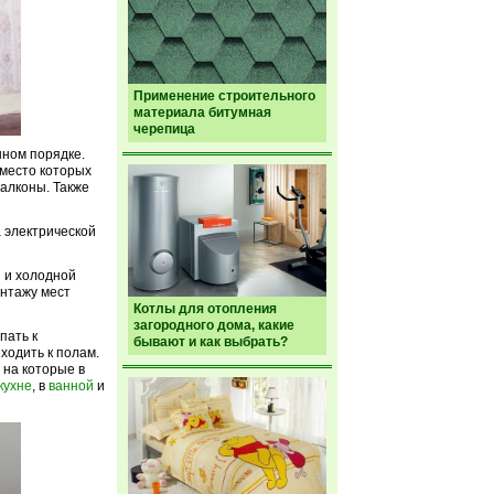
Применение строительного
материала битумная
черепица
ном порядке.
вместо которых
алконы. Также
 электрической
 и холодной
онтажу мест
Котлы для отопления
загородного дома, какие
пать к
бывают и как выбрать?
ходить к полам.
 на которые в
кухне
, в
ванной
и