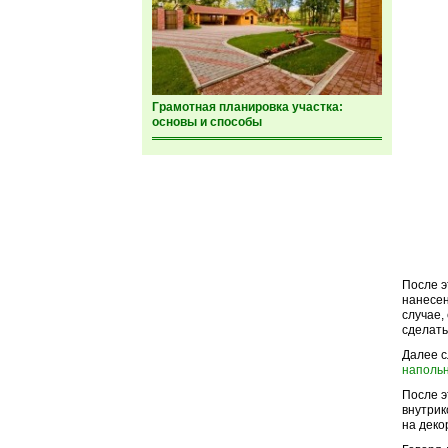
Грамотная планировка участка:
основы и способы
После э
нанесен
случае,
сделать
Далее 
наполь
После э
внутрик
на деко