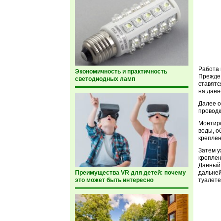
Работа
Экономичность и практичность
Прежде 
светодиодных ламп
ставятс
на данн
Далее о
проводк
Монтиро
воды, о
креплен
Затем у
креплен
Данный 
дальней
Преимущества VR для детей: почему
туалет
это может быть интересно