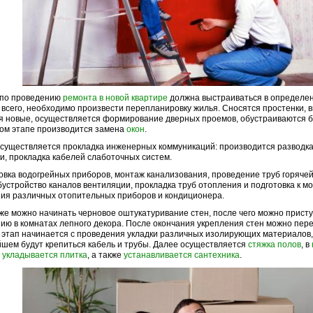
 по проведению
ремонта в новой квартире
должна выстраиваться в определен
всего, необходимо произвести перепланировку жилья. Сносятся простенки, 
я новые, осуществляется формирование дверных проемов, обустраиваются б
ом этапе производится замена
окон
.
существляется прокладка инженерных коммуникаций: производится разводка
и, прокладка кабелей слаботочных систем.
вка водогрейных приборов, монтаж канализования, проведение труб горячей
бустройство каналов вентиляции, прокладка труб отопления и подготовка к м
ия различных отопительных приборов и кондиционера.
же можно начинать черновое оштукатуривание стен, после чего можно присту
ию в комнатах лепного декора. После окончания укрепления стен можно пере
этап начинается с проведения укладки различных изолирующих материалов,
шем будут крепиться кабель и трубы. Далее осуществляется
стяжка полов
, в
е
укладывается плитка
, а также
устанавливается сантехника
.