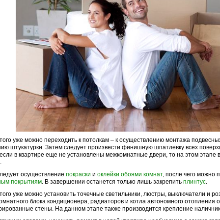
того уже можно переходить к потолкам – к осуществлению монтажа подвесны
ию штукатурки. Затем следует произвести финишную шпатлевку всех поверх
 если в квартире еще не установлены межкомнатные двери, то на этом этапе 
.
следует осуществление
покраски
и
оклейки обоями комнат
, после чего можно 
ным покрытиям
. В завершении останется только лишь закрепить
плинтус
.
того уже можно установить точечные светильники, люстры, выключатели и ро
омнатного блока кондиционера, радиаторов и котла автономного отопления 
рированные стены. На данном этапе также производится крепление наличник