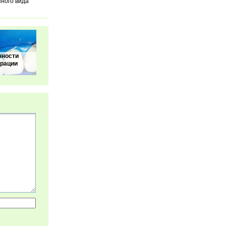
зного вида
нности
врации