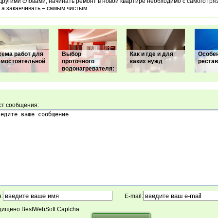
другими словами, начинать ремонт в новой квартире необходимо с самого гря
 а заканчивать – самым чистым.
хема работ для
Выбор
Как и где и для
Особе
амостоятельной
проточного
каких нужд
реста
водонагревателя:
ст сообщения:
:
E-mail:
ищено BestWebSoft Captcha