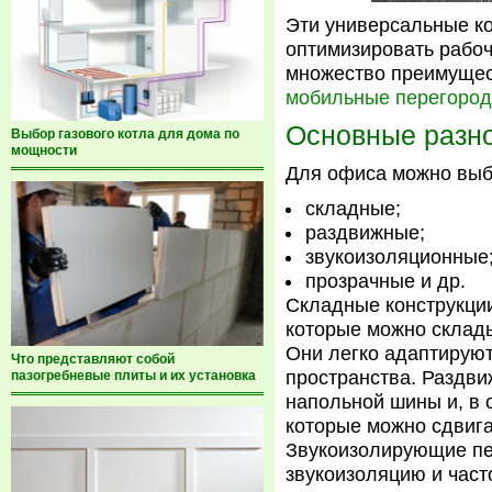
Эти универсальные к
оптимизировать рабоч
множество преимущес
мобильные перегород
Основные разн
Выбор газового котла для дома по
мощности
Для офиса можно выб
складные;
раздвижные;
звукоизоляционные
прозрачные и др.
Складные конструкци
которые можно склады
Они легко адаптирую
Что представляют собой
пространства. Раздв
пазогребневые плиты и их установка
напольной шины и, в 
которые можно сдвиг
Звукоизолирующие пе
звукоизоляцию и част