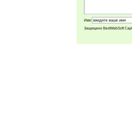
Имя:
Защищено BestWebSoft Cap