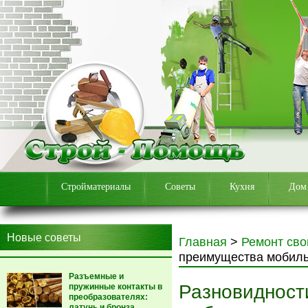
Стройматериалы
Советы
Кухня
Дом
Новые советы
Главная
>
Ремонт сво
преимущества мобиль
Разъемные и
Разновидност
пружинные контакты в
преобразователях:
латунь и бронза