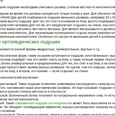
упке подушки необходимо учитывать размер, степени жёсткости наполнителя 
душке во время сна должны находиться только голова и шея. Для обычного ч
 60х40.Для детей подбираются подушки меньшего размера, например 20 х 30 
аем высоту подушки. Для тех, кто спит в основном на боку, высоту подбираю
еров плеч человека.Для тех же, кто предпочитает отдыхать на спине, она сос
того важно учитывать жёсткость матраца. Для мягкого матрацавысота должна
аем наполнитель. Для организации полноценного отдыха лучше приобретат
ергенным наполнителем. Особенно это касается маленьких детей и аллергик
 ортопедических подушек
ускаются разной формы квадратные, прямоугольные, круглые и т.д.
лассических форм, также на рынке встречаются подушки, изготовленные с вы
сессуар подойдёт тем, кто любит спать на боку, а также полным людям. Анато
,более универсальные и предназначены для тех, кто спит и на боку, и на спин
кции присутствуют валики разных размеров. На одном, том что повыше, челове
ся на боку, а втором, что пониже — если отдыхает на спине.
 наполнителей различают:
ретановый. Такие подушки позволяют равномерно распределить нагрузку на 
того, запоминают ваши анатомические размеры. Их ещё называют подушки «
ются разной степени жёсткости и плотности.
сный. Вспененный латекс получают из натурального каучукового сока, то ест
чески чистый наполнитель.
ый. Такая
современная подушка ортопедическая
может быть выполнена из н
ля. Он обладает охлаждающим эффектом, хорошо распределяет нагрузку на 
 позвонки.
стеровый. Такая подушка мягкая, лёгкая и дешёвая, но имеет малый срок слу