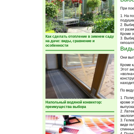
При пок
На по
подушки
Выбир
от разм
Кроме э
Как сделать отопление в зимнем саду
Выбир
на даче: виды, сравнение и
гипоалл
особенности
Виды
Они вып
Кроме к
Этот ак
«волна»
констру
находит
По виду
Полиу
Напольный водяной конвектор:
кроме э
преимущества выбора
выпуска
Латек
экологи
Гелев
виде ге
спинные
Полиэ