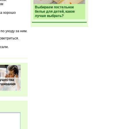
ым
Выбираем постельное
белье для детей, какое
ха хорошо
лучше выбрать?
по уходу за ним.
оветриться.
сали.
ущества
ушивания