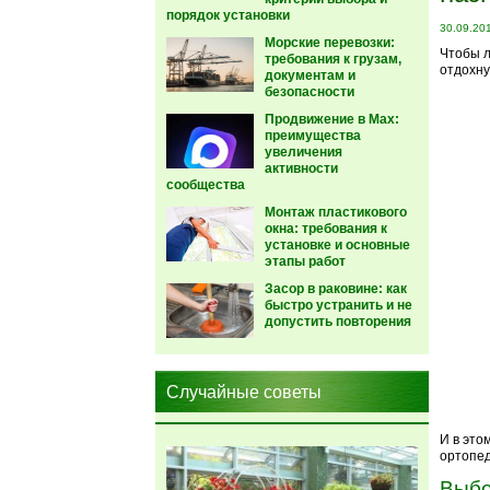
порядок установки
30.09.20
Морские перевозки:
Чтобы л
требования к грузам,
отдохну
документам и
безопасности
Продвижение в Max:
преимущества
увеличения
активности
сообщества
Монтаж пластикового
окна: требования к
установке и основные
этапы работ
Засор в раковине: как
быстро устранить и не
допустить повторения
Случайные советы
И в это
ортопед
Выб