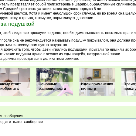
тель представляет собой полиэстеровые шарики, обработанные силиконов
м.Средний срок эксплуатации таких подушек порядка 8 лет.
ечневой шелухи. Хотя и имеет небольшой срок службы, но во время сна щелу
рует кожу, а гречка, к тому же, нормализует давление.
 за подушкой
о, чтобы изделие прослужило долго, необходимо выполнять несколько правил 
 после сна не рекомендуется накрывать подушку покрывалом, она должна пр
аться с аксессуаром нужно аккуратно.
я допускать того, чтобы дети игрались подушками, прыгали по ним или их бро
ть такие подушки нужно в чехлах из «дышащей», натуральной ткани.
а должна проводиться в деликатном режиме.
очему стоит
Основные
Идеи применения
Преим
риобретать
разновидности
пилястр
просл
ст сообщения: