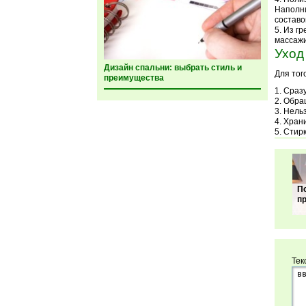
Наполни
составо
Из гр
массажи
Уход
Дизайн спальни: выбрать стиль и
Для тог
преимущества
Сразу
Обращ
Нельз
Храни
Стирк
П
п
Тек