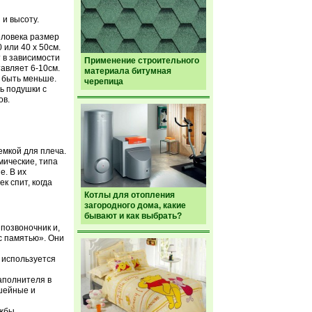
и высоту.
еловека размер
или 40 х 50см.
т в зависимости
Применение строительного
тавляет 6-10см.
материала битумная
 быть меньше.
черепица
ь подушки с
ов.
емкой для плеча.
мические, типа
е. В их
к спит, когда
Котлы для отопления
загородного дома, какие
бывают и как выбрать?
позвоночник и,
с памятью». Они
ь используется
аполнителя в
шейные и
жбы.