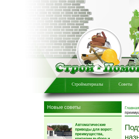
Стройматериалы
Советы
Новые советы
Главна
преиму
Автоматические
Под
приводы для ворот:
преимущества,
наз
критерии выбора и