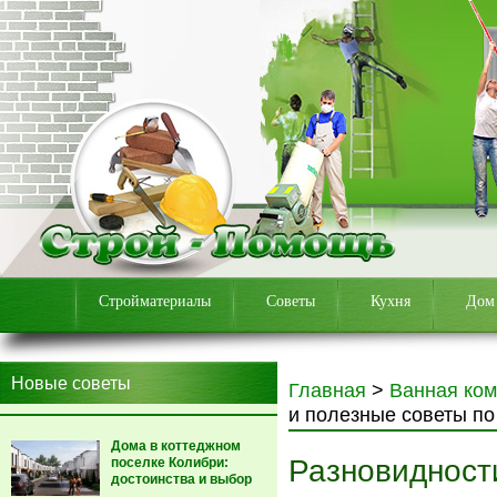
Стройматериалы
Советы
Кухня
Дом
Новые советы
Главная
>
Ванная ком
и полезные советы по
Дома в коттеджном
Разновидност
поселке Колибри:
достоинства и выбор