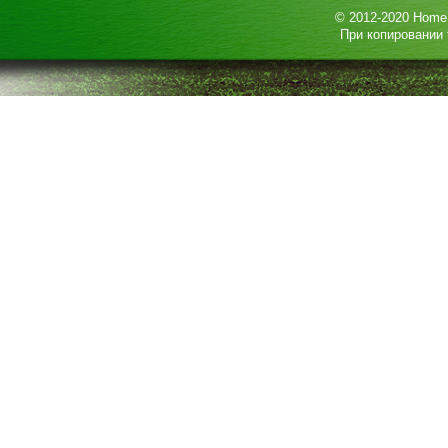
© 2012-2020
HomeP
При копировании 