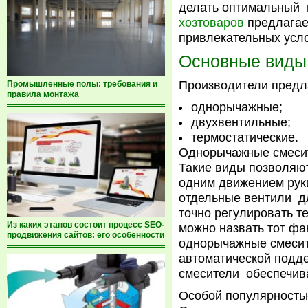
делать оптимальный
хозтоваров
предлагае
привлекательных усло
Основные виды
Производители предл
Промышленные полы: требования и
правила монтажа
однорычажные;
двухвентильные;
термостатические.
Однорычажные смесит
Такие виды позволяю
одним движением рук
отдельные вентили д
точно регулировать т
Из каких этапов состоит процесс SEO-
можно назвать тот фак
продвижения сайтов: его особенности
однорычажные смесит
автоматической подд
смесители обеспечива
Особой популярность