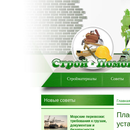
Стройматериалы
Советы
Новые советы
Главна
Пла
Морские перевозки:
требования к грузам,
уст
документам и
безопасности