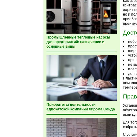
Как изв
контрас
дарит н
но и по
приобре
преиму
Дост
Промышленные тепловые насосы
небо
для предприятий: назначение и
прос
основные виды
широ
усто
прив
не в
плас
долг
Пластик
немалов
темпер
Прав
Приоритеты деятельности
Установ
адвокатской компании Лирома Сенда
обустро
если ку
Для тог
собрать
С устан