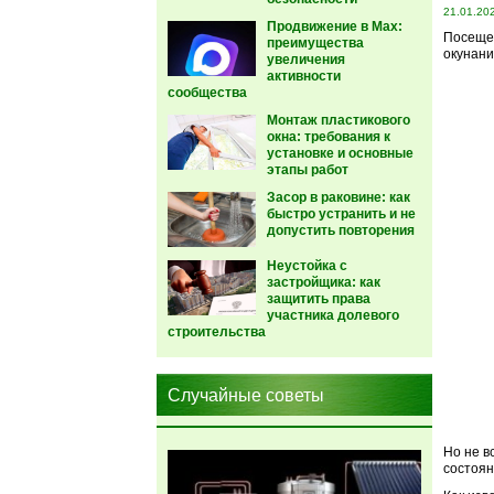
21.01.20
Продвижение в Max:
Посещен
преимущества
окунани
увеличения
активности
сообщества
Монтаж пластикового
окна: требования к
установке и основные
этапы работ
Засор в раковине: как
быстро устранить и не
допустить повторения
Неустойка с
застройщика: как
защитить права
участника долевого
строительства
Случайные советы
Но не в
состоян