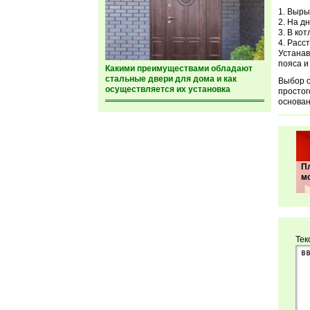
Вырыт
На дн
В кот
Расст
Устанав
пояса и
Какими преимуществами обладают
стальные двери для дома и как
Выбор с
осуществляется их установка
простог
основан
П
м
Тек