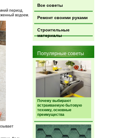
Все советы
имний период,
оженный водоем.
Ремонт своими руками
Строительные
материалы
Популярные советы
Почему выбирают
встраиваемую бытовую
технику, основные
преимущества
вызывает