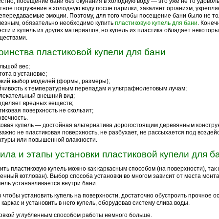
естно, посещение бани без окунания в холодную воду — это уже не то удоволь
тное погружение в холодную воду после парилки, закаляет организм, укрепля
епередаваемые эмоции. Поэтому, для того чтобы посещение бани было не то
лезным, обязательно необходимо купить
пластиковую купель для бани
. Конеч
сти и купель из других материалов, но купель из пластика обладает некотор
ществами.
оинства пластиковой купели для бани
льшой вес;
тота в установке;
кий выбор моделей (формы, размеры);
йчивость к температурным перепадам и ультрафиолетовым лучам;
лекательный внешний вид;
ыделяет вредных веществ;
тиковая поверхность не скользит;
овечность.
овая купель — достойная альтернатива дорогостоящим деревянным конструк
ажно не пластиковая поверхность, не разбухает, не рассыхается под воздей
атуры или повышенной влажности.
ила и этапы установки пластиковой купели для б
ить пластиковую купель можно как каркасным способом (на поверхности), так 
енный котлован). Выбор способа установки во многом зависит от места монт
пель устанавливается внутри бани.
о чтобы установить купель на поверхности, достаточно обустроить прочное о
 каркас и установить в него купель, оборудовав систему слива воды.
овкой углубленным способом работы немного больше.