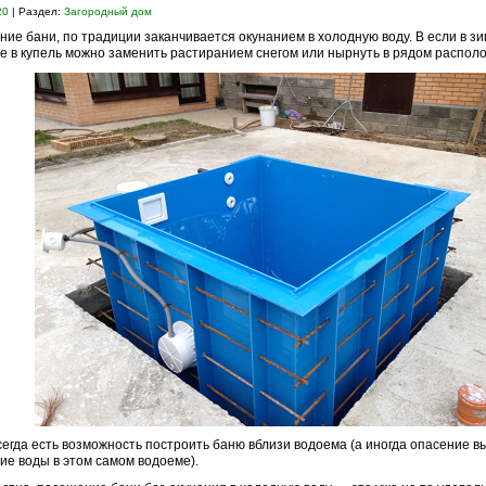
20
| Раздел:
Загородный дом
ие бани, по традиции заканчивается окунанием в холодную воду. В если в з
е в купель можно заменить растиранием снегом или нырнуть в рядом распол
сегда есть возможность построить баню вблизи водоема (а иногда опасение 
ие воды в этом самом водоеме).