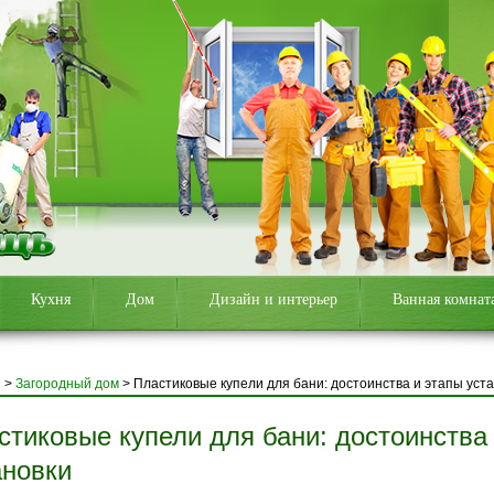
Кухня
Дом
Дизайн и интерьер
Ванная комнат
я
>
Загородный дом
>
Пластиковые купели для бани: достоинства и этапы уст
стиковые купели для бани: достоинства
ановки