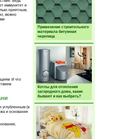
ствие. Ведь
ет иммунитет и
лько приятным,
но, можно
ыми
Применение строительного
материала битумная
черепица
циям. И что
ствием
Котлы для отопления
загородного дома, какие
бывают и как выбрать?
ани
и углубленным (в
ажа и основания
снование,