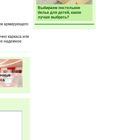
Выбираем постельное
белье для детей, какое
лучше выбрать?
ием армирующего
чно каркаса или
ее надежное
очные
уса