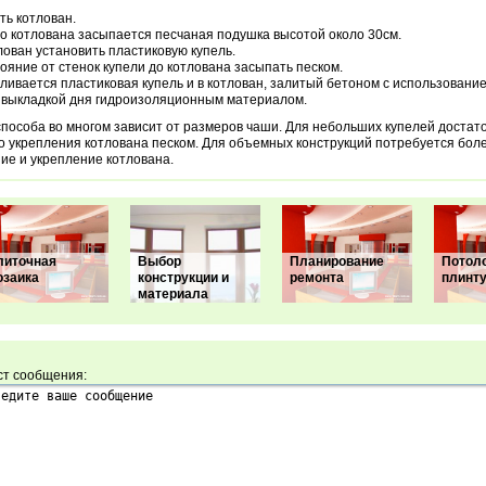
ь котлован.
о котлована засыпается песчаная подушка высотой около 30см.
лован установить пластиковую купель.
ояние от стенок купели до котлована засыпать песком.
ливается пластиковая купель и в котлован, залитый бетоном с использован
 выкладкой дня гидроизоляционным материалом.
пособа во многом зависит от размеров чаши. Для небольших купелей достато
о укрепления котлована песком. Для объемных конструкций потребуется бол
ие и укрепление котлована.
литочная
Выбор
Планирование
Потол
озаика
конструкции и
ремонта
плинт
материала
ст сообщения: