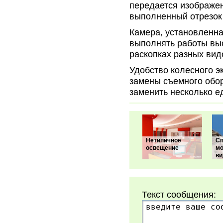
передается изображен
выполненный отрезок 
Камера, установленна
выполнять работы выс
раскопках разных видо
Удобство колесного э
замены съемного обор
заменить несколько е
Нетипичное
С
освещение
мо
ви
Текст сообщения: