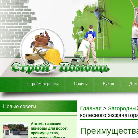
Стройматериалы
Советы
Кухня
Дом
Новые советы
Главная
>
Загородны
колесного экскаватор
Автоматические
Преимущества
приводы для ворот:
преимущества,
критерии выбора и