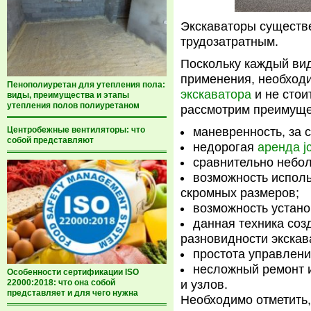
Экскаваторы существе
трудозатратным.
Поскольку каждый вид
применения, необходи
Пенополиуретан для утепления пола:
экскаватора
и не стои
виды, преимущества и этапы
утепления полов полиуретаном
рассмотрим преимуще
Центробежные вентиляторы: что
маневренность, за 
собой представляют
недорогая
аренда j
сравнительно небол
возможность использ
скромных размеров;
возможность устано
данная техника соз
разновидности экскав
простота управлени
несложный ремонт 
Особенности сертификации ISO
22000:2018: что она собой
и узлов.
представляет и для чего нужна
Необходимо отметить,