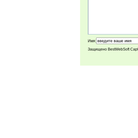
Имя:
Защищено BestWebSoft Cap