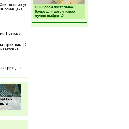
Они также могут
Выбираем постельное
высокая цена.
белье для детей, какое
лучше выбрать?
ами. Поэтому
ли строительной
ливается не
го повреждение
брать и
ести