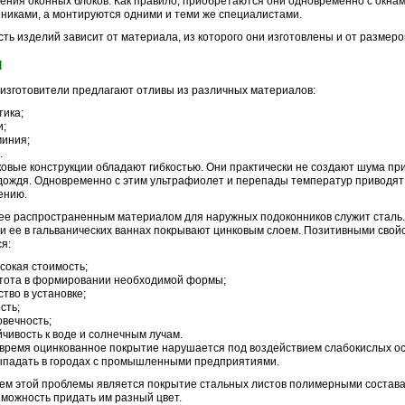
ения оконных блоков. Как правило, приобретаются они одновременно с окнам
никами, а монтируются одними и теми же специалистами.
ть изделий зависит от материала, из которого они изготовлены и от размеро
ы
изготовители предлагают отливы из различных материалов:
тика;
и;
иния;
.
овые конструкции обладают гибкостью. Они практически не создают шума пр
дождя. Одновременно с этим ультрафиолет и перепады температур приводят 
ению.
е распространенным материалом для наружных подоконников служит сталь.
и ее в гальванических ваннах покрывают цинковым слоем. Позитивными свой
я:
сокая стоимость;
тота в формировании необходимой формы;
ство в установке;
сть;
овечность;
йчивость к воде и солнечным лучам.
 время оцинкованное покрытие нарушается под воздействием слабокислых ос
ыпадать в городах с промышленными предприятиями.
м этой проблемы является покрытие стальных листов полимерными состава
зможность придать им разный цвет.