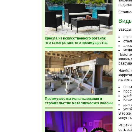
закрепл
подокон
Стоимос
Вид
Заводы 
плас
Кресла из искусственного ротанга:
стал
что такое ротанг, его преимущества
алюм
меди
Пластик
капель 
разруш
Наиболе
коррози
являютс
невы
прос
удоб
Преимущества использования в
гибко
строительстве металлических колонн
долг
усто
В то же
могут в
Решение
есть во