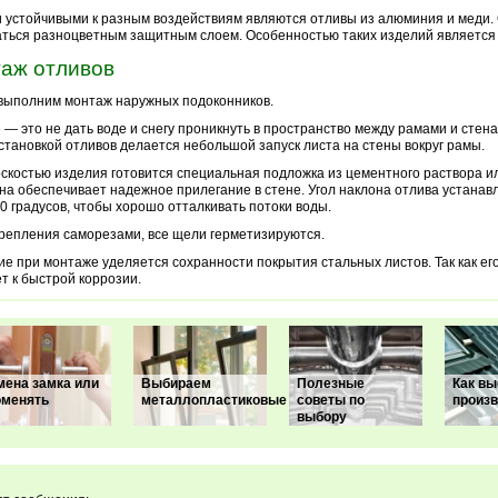
устойчивыми к разным воздействиям являются отливы из алюминия и меди. 
ться разноцветным защитным слоем. Особенностью таких изделий является 
аж отливов
выполним монтаж наружных подоконников.
 — это не дать воде и снегу проникнуть в пространство между рамами и стен
становкой отливов делается небольшой запуск листа на стены вокруг рамы.
скостью изделия готовится специальная подложка из цементного раствора и
на обеспечивает надежное прилегание в стене. Угол наклона отлива устанав
0 градусов, чтобы хорошо отталкивать потоки воды.
репления саморезами, все щели герметизируются.
е при монтаже уделяется сохранности покрытия стальных листов. Так как е
т к быстрой коррозии.
мена замка или
Выбираем
Полезные
Как вы
оменять
металлопластиковые
советы по
произв
выбору