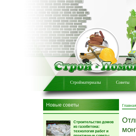
Стройматериалы
Советы
Новые советы
Главна
Отл
Строительство домов
из газобетона:
мон
технология работ и
практичные советы