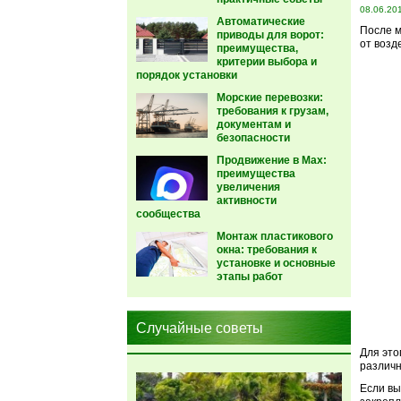
08.06.20
Автоматические
После м
приводы для ворот:
от возд
преимущества,
критерии выбора и
порядок установки
Морские перевозки:
требования к грузам,
документам и
безопасности
Продвижение в Max:
преимущества
увеличения
активности
сообщества
Монтаж пластикового
окна: требования к
установке и основные
этапы работ
Случайные советы
Для это
различн
Если в