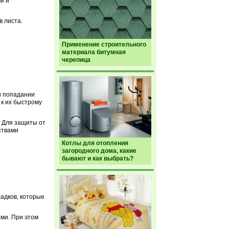
и и
в листа.
Применение строительного
материала битумная
черепица
и попадании
к их быстрому
 Для защиты от
ствами
Котлы для отопления
загородного дома, какие
бывают и как выбрать?
адков, которые
ми. При этом