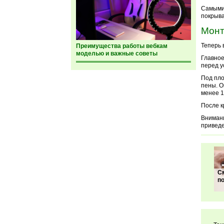
Самыми 
покрыва
Монт
Теперь 
Преимущества работы вебкам
моделью и важные советы
Главное
перед у
Под пло
пены. О
менее 1
После к
Внимани
приведе
С
п