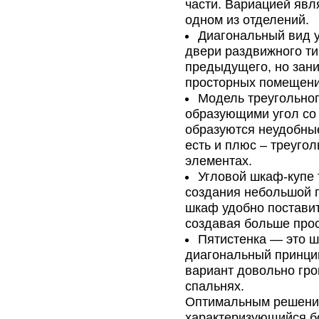
части. Вариацией явл
одном из отделений.
Диагональный вид у
двери раздвижного т
предыдущего, но зани
просторных помещени
Модель треугольног
образующими угол со 
образуются неудобные
есть и плюс – треуго
элементах.
Угловой шкаф-купе 
создания небольшой 
шкаф удобно поставит
создавая больше прос
Пятистенка — это ш
диагональный принци
вариант довольно гро
спальнях.
Оптимальным решение
характеризующийся б