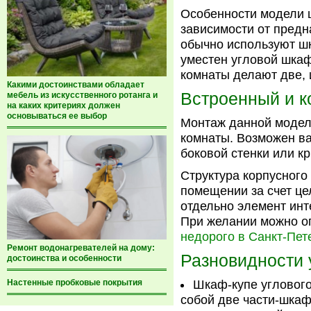
Особенности модели 
зависимости от предн
обычно используют шк
уместен угловой шкаф
комнаты делают две, и
Какими достоинствами обладает
Встроенный и 
мебель из искусственного ротанга и
на каких критериях должен
основываться ее выбор
Монтаж данной модел
комнаты. Возможен в
боковой стенки или к
Структура корпусного
помещении за счет це
отдельно элемент инте
При желании можно о
недорого в Санкт-Пет
Ремонт водонагревателей на дому:
Разновидности 
достоинства и особенности
Шкаф-купе углового
Настенные пробковые покрытия
собой две части-шка