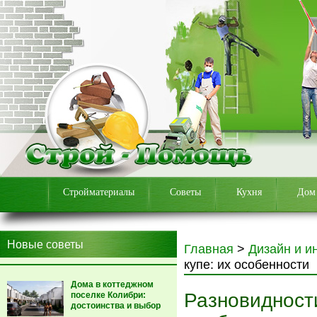
Стройматериалы
Советы
Кухня
Дом
Новые советы
Главная
>
Дизайн и и
купе: их особенности
Дома в коттеджном
Разновидности
поселке Колибри:
достоинства и выбор