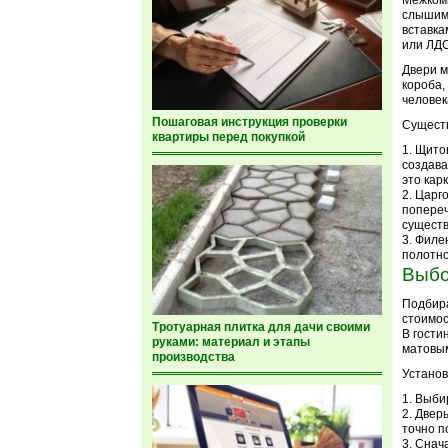
Межкомн
слышимо
вставка
или ЛД
Двери м
короба,
человек
Пошаговая инструкция проверки
Существ
квартиры перед покупкой
Щитов
создава
это кар
Царго
попереч
существ
Филен
полотно
Выбо
Подбира
стоимос
Тротуарная плитка для дачи своими
В гости
руками: материал и этапы
матовым
производства
Установ
Выбир
Дверь
точно п
Снача