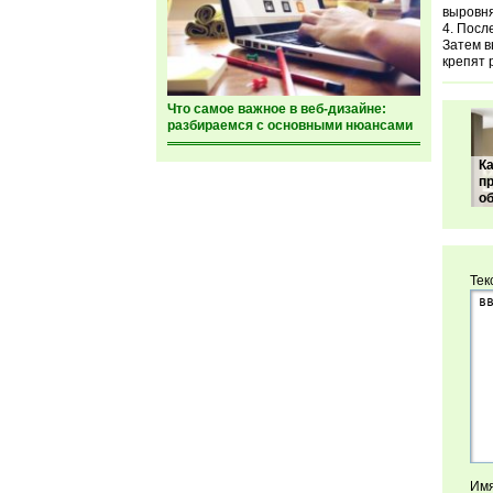
выровня
После
Затем в
крепят 
Что самое важное в веб-дизайне:
разбираемся с основными нюансами
К
п
о
Тек
Имя