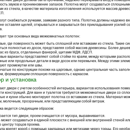
атные двери должны быть прочными, надежно перекрывать вход в помещени
сть звуков и проникновение запахов. Полотна могут создаваться сплошными
ми из стекла, в качестве материала изготовления используется массив древ
СП.
огут снабжаться ручками, замками разного типа. Полотна должны надежно вх
 не оставляя щелей, открываться и закрываться без прикладывания усилий с
а.
ует три основных вида межкомнатных полотен:
ые, где поверхность может быть сплошной или вставками из стекла. Такие си
ться полностью из досок, представляя собой массив древесины. Более деше
кас из бруса, отделанных фанерой, щитами МДФ, ЛДСП.
вые варианты представляют собой стойки по краям, между которыми распо
ные или продольные детали в виде досок или перемычек. Между этими элем
уют промежутки или швы.
чатые по конструкции похожи на царговые, однако центральная часть запол
м, формирующим сплошную поверхность с каркасом.
р и установка
ют двери с учетом особенностей интерьера, вариантов использования пом
ти конструкций. Для ванн и туалетов требуются межкомнатные двери со спл
ные и кухни обычно монтируют полотна со вставками из стекла. Материал мо
, молочным, прозрачным, или представляющим собой витраж.
ка ведется следующим образом:
ается тип двери, проем очищается от мусора, выравнивается.
 может создаваться в единой плоскости с внешней или внутренней стеной ил
о центру торцов проема.
ла крепят короб с помощью закладных или метизами через торцы. Его необх