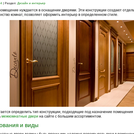
24
| Раздел:
Дизайн и интерьер
омещение нуждается в оснащении дверями. Эти конструкции создают отдел
нство комнат, позволяет оформить интерьер в определенном стиле.
ается определить тип конструкции, подходящие под назначение помещения и
ь
межкомнатные двери
на сайте с большим ассортиментом.
ования и виды