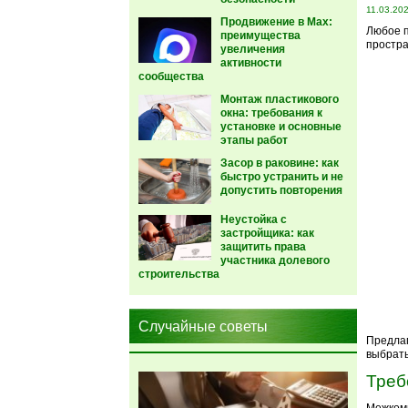
11.03.20
Продвижение в Max:
Любое п
преимущества
простра
увеличения
активности
сообщества
Монтаж пластикового
окна: требования к
установке и основные
этапы работ
Засор в раковине: как
быстро устранить и не
допустить повторения
Неустойка с
застройщика: как
защитить права
участника долевого
строительства
Случайные советы
Предлаг
выбрат
Треб