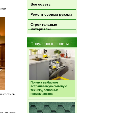
Все советы
ьное
Ремонт своими руками
Строительные
материалы
Популярные советы
Почему выбирают
встраиваемую бытовую
технику, основные
преимущества
 их стиль,