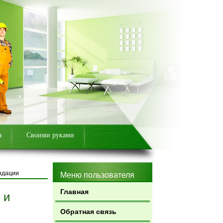
а
Своими руками
ндации
Меню пользователя
Главная
 и
Обратная связь