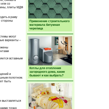
е, снижать
 или со
есины, плиты МДФ
одить в раму
о стороны
Применение строительного
материала битумная
черепица
стемы могут
вые варианты –
ложены
ентами
няется вставным
Котлы для отопления
загородного дома, какие
ещений и
бывают и как выбрать?
ошным полотном.
жет быть
и выставляться
одимо точно