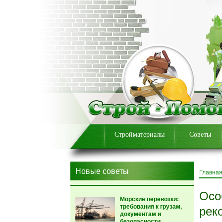
Стройматериалы
Советы
Новые советы
Главна
Осо
Морские перевозки:
требования к грузам,
рек
документам и
безопасности