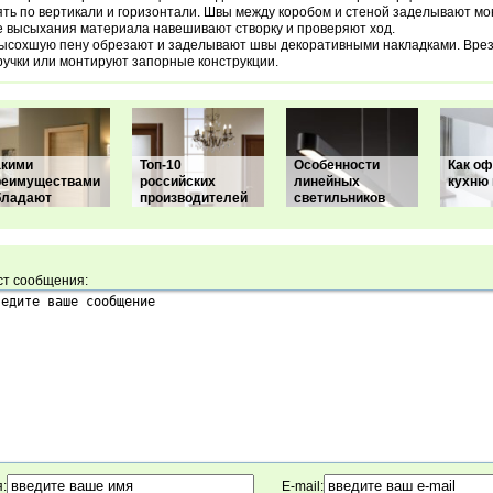
ть по вертикали и горизонтали. Швы между коробом и стеной заделывают мо
 высыхания материала навешивают створку и проверяют ход.
ысохшую пену обрезают и заделывают швы декоративными накладками. Врез
ручки или монтируют запорные конструкции.
акими
Топ-10
Особенности
Как о
реимуществами
российских
линейных
кухню 
бладают
производителей
светильников
ст сообщения:
:
E-mail: