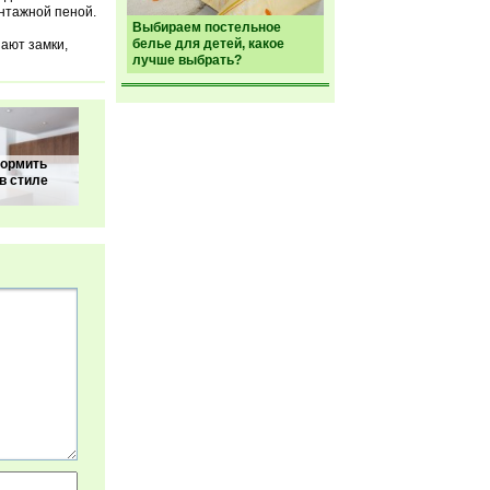
нтажной пеной.
Выбираем постельное
белье для детей, какое
ают замки,
лучше выбрать?
формить
в стиле