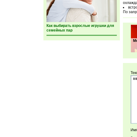
охлажд
встр
По запр
Как выбирать взрослые игрушки для
семейных пар
М
Тек
Имя