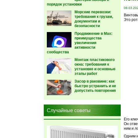
порядок установки
08.03.20
Морские перевозки:
Винтовы
требования к грузам,
Это рот
документам и
безопасности
Продвижение в Max:
преимущества
увеличения
активности
сообщества
Монтаж пластикового
окна: требования к
установке и основные
этапы работ
Засор в раковине: как
быстро устранить и не
допустить повторения
Случайные советы
Его клю
Он отве
ним и л
Одним и