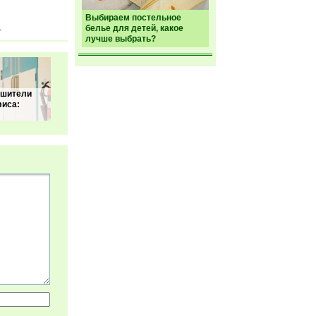
Выбираем постельное
.
белье для детей, какое
лучше выбрать?
ушители
фиса: