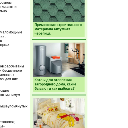
уровнем
отличаются
льно
Применение строительного
материала битумная
. Маломощные
черепица
ии,
в
мощные
ров рассчитаны
ки бесшумного
условиях.
ск для них
Котлы для отопления
загородного дома, какие
бывают и как выбрать?
ающие
яют минимум
 вышеупомянутых
становок;
ще-