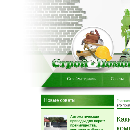
Стройматериалы
Советы
Новые советы
Главна
его при
Автоматические
Как
приводы для ворот:
преимущества,
ком
критерии выбора и