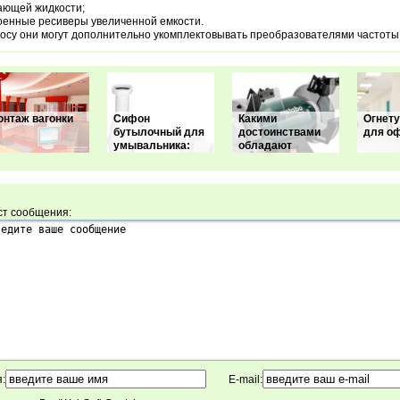
ающей жидкости;
оенные ресиверы увеличенной емкости.
осу они могут дополнительно укомплектовывать преобразователями частоты
онтаж вагонки
Сифон
Какими
Огнет
бутылочный для
достоинствами
для о
умывальника:
обладают
ст сообщения:
:
E-mail: