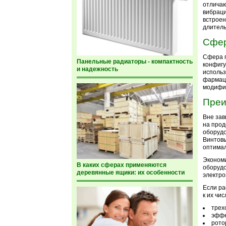
отличаю
вибраци
встроен
длитель
Сфер
Сфера 
Панельные радиаторы - компактность
конфигу
и надежность
использ
фармац
модифик
Преи
Вне зав
на прод
оборудо
Винтовы
оптимал
Экономи
В каких сферах применяются
оборудо
деревянные ящики: их особенности
электро
Если ра
к их чи
трех
эффе
рото