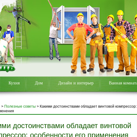
Кухня
Дом
Дизайн и интерьер
Ванная комнат
я
>
Полезные советы
>
Какими достоинствами обладает винтовой компрессор:
менения
ими достоинствами обладает винтовой
прессор: особенности его применения