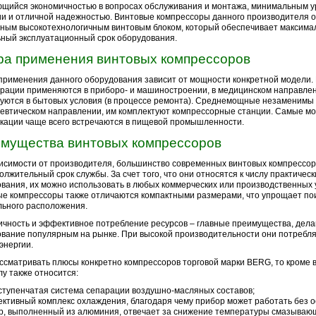
щийся экономичностью в вопросах обслуживания и монтажа, минимальным 
и и отличной надежностью. Винтовые компрессоры данного производителя 
ным высокотехнологичным винтовым блоком, который обеспечивает максима
ный эксплуатационный срок оборудования.
а применения винтовых компрессоров
применения данного оборудования зависит от мощности конкретной модели
рации применяются в приборо- и машиностроении, в медицинском направлен
уются в бытовых условия (в процессе ремонта). Среднемощные незаменимы 
евтическом направлении, им комплектуют компрессорные станции. Самые 
ации чаще всего встречаются в пищевой промышленности.
мущества винтовых компрессоров
исимости от производителя, большинство современных винтовых компрессо
олжительный срок службы. За счет того, что они относятся к числу практичес
вания, их можно использовать в любых коммерческих или производственных 
е компрессоры также отличаются компактными размерами, что упрощает пои
ьного расположения.
чность и эффективное потребление ресурсов – главные преимущества, дел
вание популярным на рынке. При высокой производительности они потребл
энергии.
ссматривать плюсы конкретно компрессоров торговой марки BERG, то кроме
слу также относится:
ступенчатая система сепарации воздушно-масляных составов;
ктивный комплекс охлаждения, благодаря чему прибор может работать без о
р, выполненный из алюминия, отвечает за снижение температуры смазываю