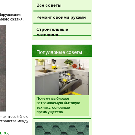
Все советы
борудования.
Ремонт своими руками
много сжатия.
Строительные
материалы
Популярные советы
Почему выбирают
встраиваемую бытовую
технику, основные
преимущества
– винтовой блок.
странства между
BERG
,