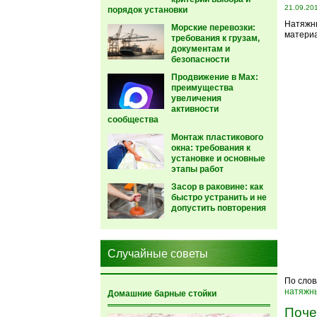
21.09.20
порядок установки
Натяжны
Морские перевозки:
материа
требования к грузам,
документам и
безопасности
Продвижение в Max:
преимущества
увеличения
активности
сообщества
Монтаж пластикового
окна: требования к
установке и основные
этапы работ
Засор в раковине: как
быстро устранить и не
допустить повторения
Случайные советы
По слов
натяжны
Домашние барные стойки
Поче