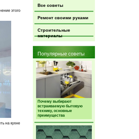
Все советы
нение этого
Ремонт своими руками
Строительные
материалы
Популярные советы
Почему выбирают
встраиваемую бытовую
технику, основные
преимущества
ть на кухне