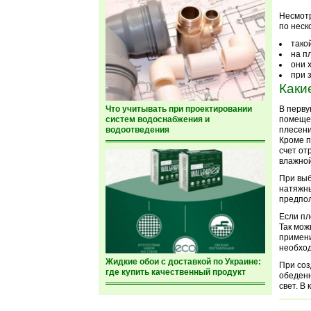
Несмотр
по неск
тако
на п
они 
при 
Каки
Что учитывать при проектировании
В перву
систем водоснабжения и
помещен
водоотведения
плесени
Кроме п
счет от
влажной
При выб
натяжны
предпол
Если пл
Так мож
примени
необход
Жидкие обои с доставкой по Украине:
При соз
где купить качественный продукт
обеденн
свет. В