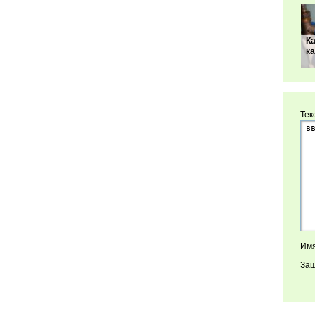
К
к
Тек
Имя
Защ