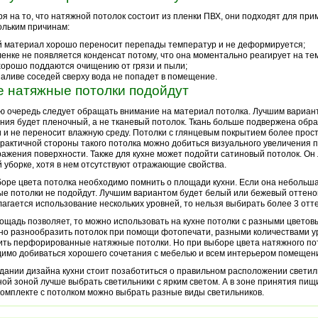
я на то, что натяжной потолок состоит из пленки ПВХ, они подходят для при
ольким причинам:
й материал хорошо переносит перепады температур и не деформируется;
ленке не появляется конденсат потому, что она моментально реагирует на те
хорошо поддаются очищению от грязи и пыли;
заливе соседей сверху вода не попадет в помещение.
е натяжные потолки подойдут
ю очередь следует обращать внимание на материал потолка. Лучшим вариант
ия будет пленочный, а не тканевый потолок. Ткань больше подвержена обр
 и не переносит влажную среду. Потолки с глянцевым покрытием более прост
рактичной стороны такого потолка можно добиться визуального увеличения 
ражения поверхности. Также для кухне может подойти сатиновый потолок. Он
 уборке, хотя в нем отсутствуют отражающие свойства.
оре цвета потолка необходимо помнить о площади кухни. Если она небольша
е потолки не подойдут. Лучшим вариантом будет белый или бежевый оттенок
агается использование нескольких уровней, то нельзя выбирать более 3 отте
ощадь позволяет, то можно использовать на кухне потолки с разными цветов
но разнообразить потолок при помощи фотопечати, разными количествами у
ть перфорированные натяжные потолки. Но при выборе цвета натяжного по
имо добиваться хорошего сочетания с мебелью и всем интерьером помещен
дании дизайна кухни стоит позаботиться о правильном расположении светил
ой зоной лучше выбрать светильники с ярким светом. А в зоне принятия пи
 комплекте с потолком можно выбрать разные виды светильников.