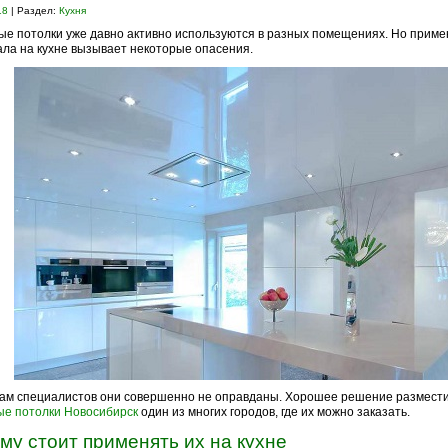
18
| Раздел:
Кухня
е потолки уже давно активно используются в разных помещениях. Но приме
ла на кухне вызывает некоторые опасения.
ам специалистов они совершенно не оправданы. Хорошее решение размести
е потолки Новосибирск
один из многих городов, где их можно заказать.
му стоит применять их на кухне