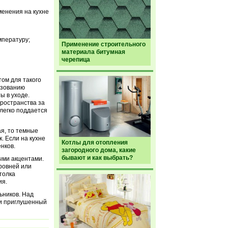
менения на кухне
мпературу;
Применение строительного
материала битумная
черепица
ом для такого
азованию
ы в уходе.
пространства за
 легко поддается
я, то темные
. Если на кухне
Котлы для отопления
нков.
загородного дома, какие
бывают и как выбрать?
ыми акцентами.
ровней или
толка
ия.
ьников. Над
щи приглушенный