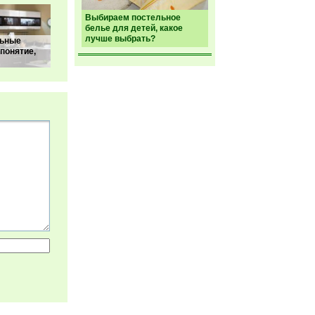
Выбираем постельное
белье для детей, какое
лучше выбрать?
ьные
 понятие,