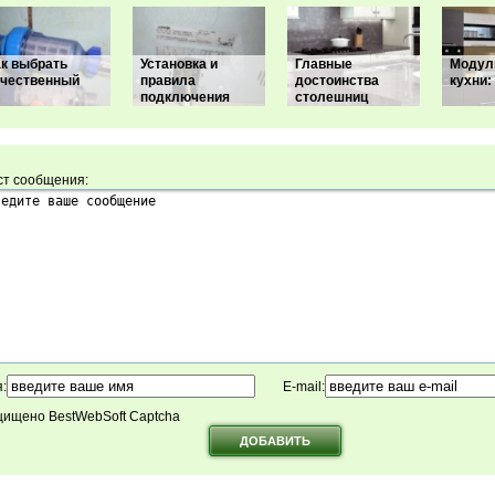
ак выбрать
Установка и
Главные
Модул
ачественный
правила
достоинства
кухни:
подключения
столешниц
ст сообщения:
:
E-mail:
ищено BestWebSoft Captcha