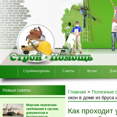
Стройматериалы
Советы
Кухня
Дом
Новые советы
Главная
>
Полезные 
окон в доме из бруса
Морские перевозки:
Как проходит 
требования к грузам,
документам и
безопасности