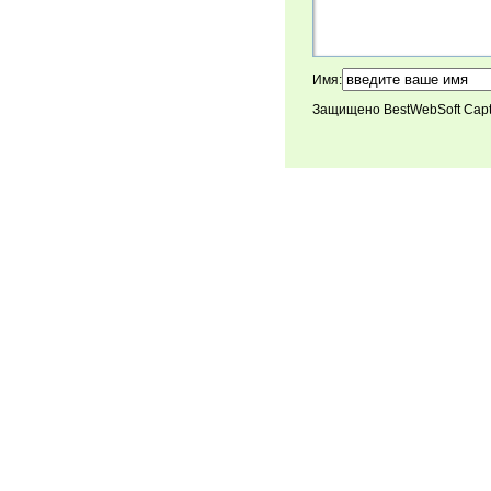
Имя:
Защищено BestWebSoft Cap