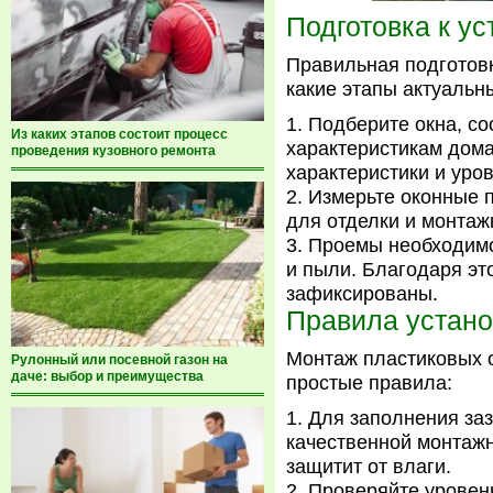
Подготовка к ус
Правильная подготов
какие этапы актуальн
Подберите окна, с
Из каких этапов состоит процесс
характеристикам дом
проведения кузовного ремонта
характеристики и уро
Измерьте оконные 
для отделки и монтаж
Проемы необходимо 
и пыли. Благодаря эт
зафиксированы.
Правила устано
Монтаж пластиковых 
Рулонный или посевной газон на
даче: выбор и преимущества
простые правила:
Для заполнения заз
качественной монтажн
защитит от влаги.
Проверяйте уровень