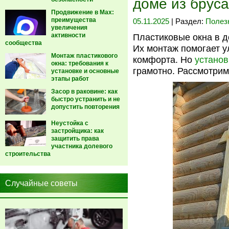
доме из бруса
Продвижение в Max:
преимущества
05.11.2025
| Раздел:
Полез
увеличения
активности
Пластиковые окна в д
сообщества
Их монтаж помогает у
Монтаж пластикового
комфорта. Но
установ
окна: требования к
грамотно. Рассмотрим
установке и основные
этапы работ
Засор в раковине: как
быстро устранить и не
допустить повторения
Неустойка с
застройщика: как
защитить права
участника долевого
строительства
Случайные советы