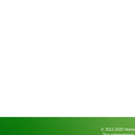
© 2012-2020
HomeP
При копировании 