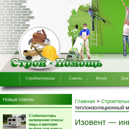
Стройматериалы
Советы
Кухня
Дом
Новые советы
Главная
>
Строитель
теплоизоляционный м
Стабилизаторы
Изовент — ин
напряжения плюсы:
виды и критерии
выбора для дома и