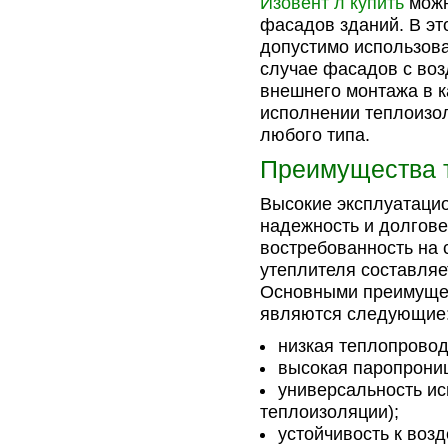
Изовент л купить
можн
фасадов зданий. В эт
допустимо использова
случае фасадов с во
внешнего монтажа в к
исполнении теплоизол
любого типа.
Преимущества 
Высокие эксплуатаци
надежность и долгове
востребованность на 
утеплителя составляет
Основными преимущес
являются следующие
низкая теплопровод
высокая паропрони
универсальность ис
теплоизоляции);
устойчивость к воз