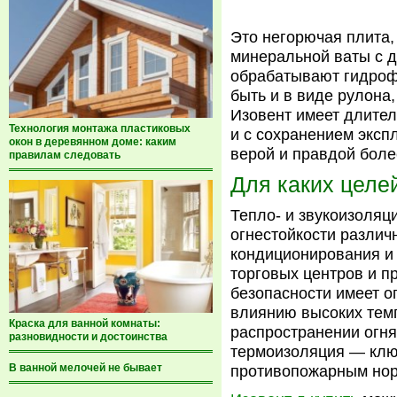
Это негорючая плита,
минеральной ваты с д
обрабатывают гидроф
быть и в виде рулона
Изовент имеет длител
Технология монтажа пластиковых
и с сохранением эксп
окон в деревянном доме: каким
верой и правдой более
правилам следовать
Для каких целе
Тепло- и звукоизоля
огнестойкости различ
кондиционирования и 
торговых центров и 
безопасности имеет о
влиянию высоких темп
Краска для ванной комнаты:
распространении огня
разновидности и достоинства
термоизоляция — ключ
В ванной мелочей не бывает
противопожарным но