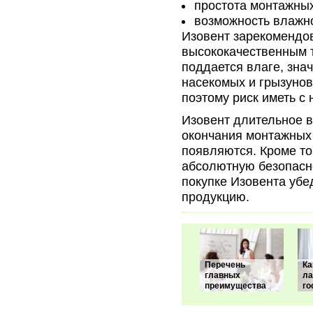
простота монтажных
возможность влажно
Изовент зарекомендо
высококачественным 
поддается влаге, знач
насекомых и грызунов
поэтому риск иметь с
Изовент длительное 
окончания монтажных 
появляются. Кроме то
абсолютную безопасн
покупке Изовента убе
продукцию.
Перечень
Ка
главных
ла
преимущества
го