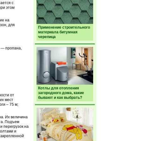
ается с
при этом
ие на
зон, для
Применение строительного
материала битумная
черепица
 — пропана,
Котлы для отопления
загородного дома, какие
ности от
бывают и как выбрать?
их мест
ги – 75 м;
а. Их величина
та. Подъем
и перегрузок на
болтами и
 закрепленной