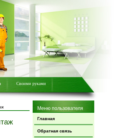
а
Своими руками
аж
Меню пользователя
Главная
нтаж
Обратная связь