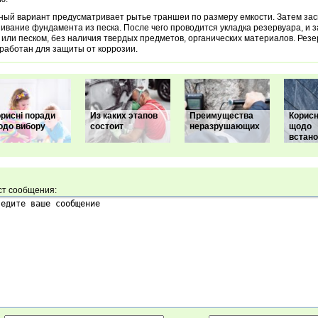
ый вариант предусматривает рытье траншеи по размеру емкости. Затем зас
ивание фундамента из песка. После чего проводится укладка резервуара, и 
 или песком, без наличия твердых предметов, органических материалов. Рез
работан для защиты от коррозии.
рисні поради
Из каких этапов
Преимущества
Корисн
одо вибору
состоит
неразрушающих
щодо
встан
ст сообщения: