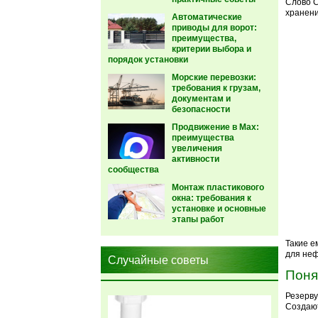
Слово С
хранени
Автоматические
приводы для ворот:
преимущества,
критерии выбора и
порядок установки
Морские перевозки:
требования к грузам,
документам и
безопасности
Продвижение в Max:
преимущества
увеличения
активности
сообщества
Монтаж пластикового
окна: требования к
установке и основные
этапы работ
Такие е
для не
Случайные советы
Поня
Резерву
Создают