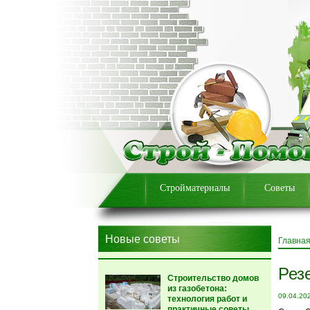
Стройматериалы
Советы
Новые советы
Главна
Рез
Строительство домов
из газобетона:
09.04.20
технология работ и
практичные советы