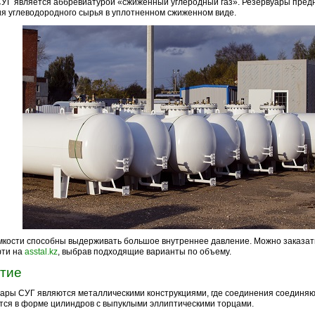
УГ является аббревиатурой «сжиженный углеродный газ». Резервуары пред
я углеводородного сырья в уплотненном сжиженном виде.
мкости способны выдерживать большое внутреннее давление. Можно заказа
фти на
asstal.kz
, выбрав подходящие варианты по объему.
тие
ары СУГ являются металлическими конструкциями, где соединения соединяю
ся в форме цилиндров с выпуклыми эллиптическими торцами.