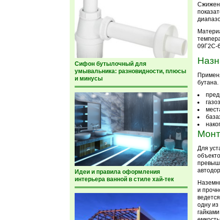
Сжиженн
показат
диапазо
Материа
темпера
09Г2С-6
Назн
Сифон бутылочный для
умывальника: разновидности, плюсы
Применя
и минусы
бутана.
пред
газо
мест
база
нако
Мон
Для уст
объекто
превыша
автодор
Идеи и правила оформления
интерьера ванной в стиле хай-тек
Наземны
и прочн
ведется
одну из
гайками
емкость