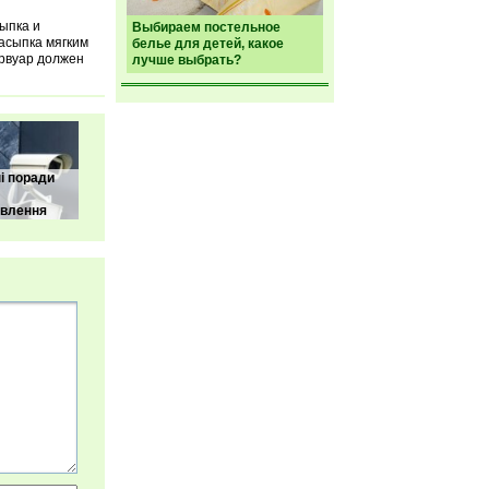
ыпка и
Выбираем постельное
засыпка мягким
белье для детей, какое
ервуар должен
лучше выбрать?
і поради
овлення