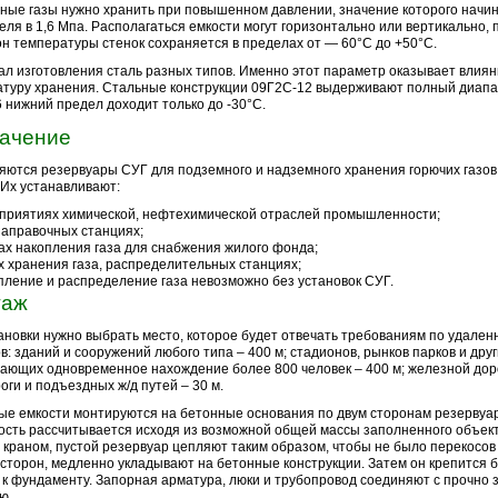
ые газы нужно хранить при повышенном давлении, значение которого начин
еля в 1,6 Мпа. Располагаться емкости могут горизонтально или вертикально, 
н температуры стенок сохраняется в пределах от — 60°С до +50°С.
л изготовления сталь разных типов. Именно этот параметр оказывает влиян
туру хранения. Стальные конструкции 09Г2С-12 выдерживают полный диапа
 нижний предел доходит только до -30°С.
ачение
ются резервуары СУГ для подземного и надземного хранения горючих газов
 Их устанавливают:
приятиях химической, нефтехимической отраслей промышленности;
заправочных станциях;
ах накопления газа для снабжения жилого фонда;
х хранения газа, распределительных станциях;
пление и распределение газа невозможно без установок СУГ.
таж
ановки нужно выбрать место, которое будет отвечать требованиям по удален
в: зданий и сооружений любого типа – 400 м; стадионов, рынков парков и друг
ющих одновременное нахождение более 800 человек – 400 м; железной доро
оги и подъездных ж/д путей – 30 м.
е емкости монтируются на бетонные основания по двум сторонам резервуар
ость рассчитывается исходя из возможной общей массы заполненного объек
 краном, пустой резервуар цепляют таким образом, чтобы не было перекосов 
 сторон, медленно укладывают на бетонные конструкции. Затем он крепится 
 к фундаменту. Запорная арматура, люки и трубопровод соединяют с прочно
ю.