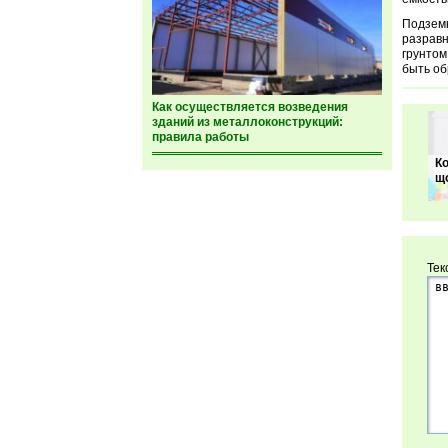
Подземн
разравн
грунтом
быть об
Как осуществляется возведения
зданий из металлоконструкций:
правила работы
Ко
щ
Тек