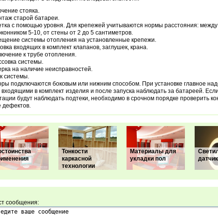
чение стояка.
таж старой батареи.
тка с помощью уровня. Для крепежей учитываются нормы расстояния: между 
оконником 5-10, от стены от 2 до 5 сантиметров.
щение системы отопления на установленные крепежи.
овка входящих в комплект клапанов, заглушек, крана.
ючение к трубе отопления.
совка системы.
рка на наличие неисправностей.
к системы.
ры подключаются боковым или нижним способом. При установке главное над
 входящими в комплект изделия и после запуска наблюдать за батареей. Есл
тации будут наблюдать подтеки, необходимо в срочном порядке проверить ко
 дефектов.
остоинства
Тонкости
Материалы для
Светил
рименения
каркасной
укладки пол
датчи
технологии
ст сообщения: