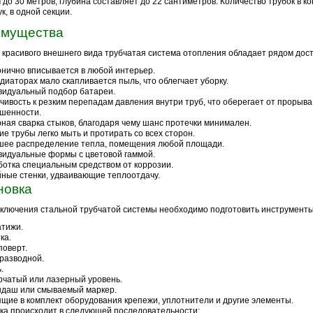
м до 30 метров, глубина составляет до 22 сантиметров. Количество трубок в ко
к, в одной секции.
мущества
красивого внешнего вида трубчатая система отопления обладает рядом дост
нично вписывается в любой интерьер.
диаторах мало скапливается пыль, что облегчает уборку.
идуальный подбор батареи.
чивость к резким перепадам давления внутри труб, что оберегает от прорыва
шенности.
ная сварка стыков, благодаря чему шанс протечки минимален.
ие трубы легко мыть и протирать со всех сторон.
шее распределение тепла, помещения любой площади.
идуальные формы с цветовой гаммой.
отка специальным средством от коррозии.
ные стенки, удваивающие теплоотдачу.
новка
ключения стальной трубчатой системы необходимо подготовить инструменты
тижи.
ка.
оверт.
разводной.
.
чатый или лазерный уровень.
ндаш или смываемый маркер.
щие в комплект оборудования крепежи, уплотнители и другие элементы.
ка происходит в следующей последовательности: