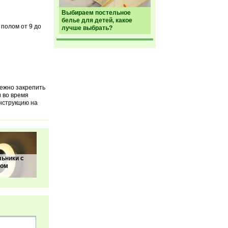
Выбираем постельное
белье для детей, какое
полом от 9 до
лучше выбрать?
ежно закрепить
и во время
нструкцию на
ьники с
ком