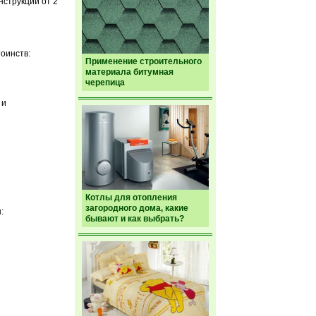
нструкции от 2
оинств:
Применение строительного
материала битумная
черепица
 и
Котлы для отопления
загородного дома, какие
:
бывают и как выбрать?