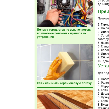
от 30 с
до 6 шту
Преи
Помимо 
Гармо
На ра
Почему компьютер не выключается:
Индив
возможные поломки и правила их
Устой
устранения
завозду
Лазер
Гладк
Хоро
Индив
Обраб
Двой
Уста
Для под
Пасса
Рулет
Как и чем мыть керамическую плитку
Шуруп
Ключ 
Дрель
Пузыр
Кара
Входя
Установ