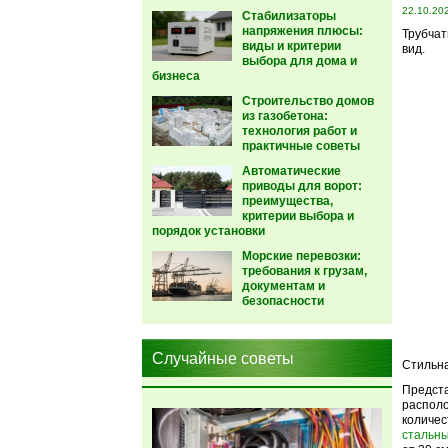
22.10.20
Стабилизаторы
напряжения плюсы:
Трубчат
виды и критерии
вид.
выбора для дома и
бизнеса
Строительство домов
из газобетона:
технология работ и
практичные советы
Автоматические
приводы для ворот:
преимущества,
критерии выбора и
порядок установки
Морские перевозки:
требования к грузам,
документам и
безопасности
Случайные советы
Стильна
Предста
располо
количес
стальн