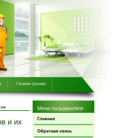
а
Своими руками
таж
Меню пользователя
Главная
в и их
Обратная связь