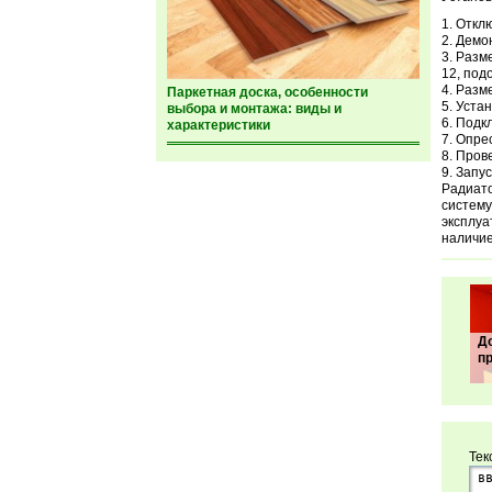
Отклю
Демон
Разме
12, под
Разме
Паркетная доска, особенности
Устан
выбора и монтажа: виды и
Подкл
характеристики
Опрес
Прове
Запус
Радиато
систему
эксплуа
наличие
Д
п
Тек