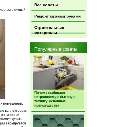
Все советы
олее эстетичный
Ремонт своими руками
Строительные
материалы
Популярные советы
Почему выбирают
встраиваемую бытовую
технику, основные
ых помещений.
преимущества
ые коллектором,
 размеров и
воляет купить
ции варьируется