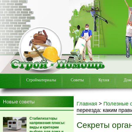
Стройматериалы
Советы
Кухня
Дом
Новые советы
Главная
>
Полезные 
переезда: каким прав
Стабилизаторы
Секреты орган
напряжения плюсы:
виды и критерии
выбора для дома и