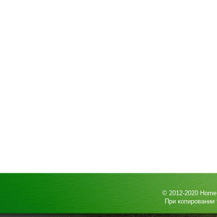
© 2012-2020
HomeP
При копировании 