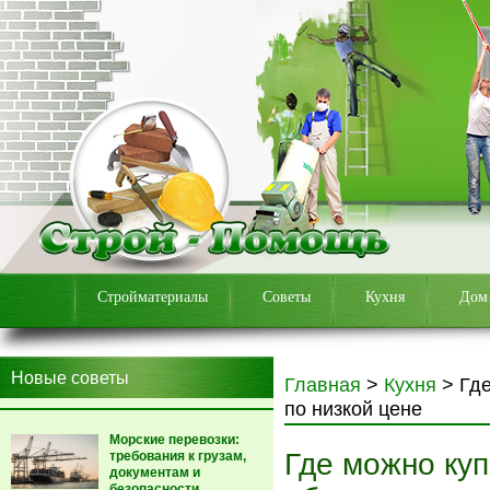
Стройматериалы
Советы
Кухня
Дом
Новые советы
Главная
>
Кухня
>
Гд
по низкой цене
Морские перевозки:
Где можно ку
требования к грузам,
документам и
безопасности