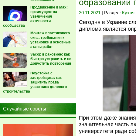
образовании 
Продвижение в Max:
преимущества
30.11.2021
| Раздел:
Кухня
увеличения
активности
Сегодня в Украине сл
сообщества
диплома является оп
Монтаж пластикового
окна: требования к
установке и основные
этапы работ
Засор в раковине: как
быстро устранить и не
допустить повторения
Неустойка с
застройщика: как
защитить права
участника долевого
строительства
Случайные советы
При этом даже знания
значительная часть л
университета ради со