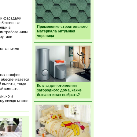
ми фасадами.
собственные
Применение строительного
рями в
материала битумная
им требованиям
черепица
руг или
 механизма.
аких шкафов
у обеспечивается
 высоты, тогда
Котлы для отопления
ой комнате.
загородного дома, какие
бывают и как выбрать?
и, но и
му всегда можно
ты