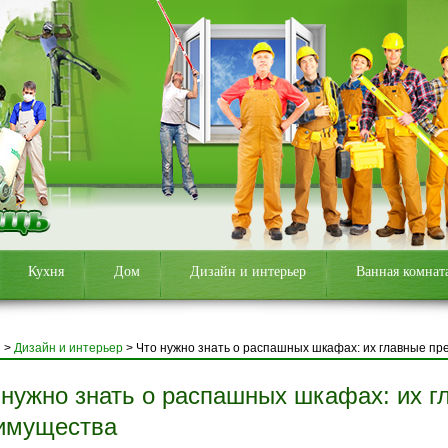
Кухня
Дом
Дизайн и интерьер
Ванная комнат
я
>
Дизайн и интерьер
>
Что нужно знать о распашных шкафах: их главные п
 нужно знать о распашных шкафах: их г
имущества