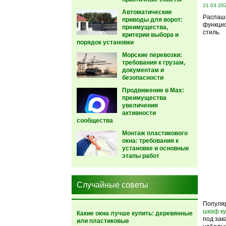
21.03.20
Автоматические
Распашн
приводы для ворот:
функцио
преимущества,
стиль.
критерии выбора и
порядок установки
Морские перевозки:
требования к грузам,
документам и
безопасности
Продвижение в Max:
преимущества
увеличения
активности
сообщества
Монтаж пластикового
окна: требования к
установке и основные
этапы работ
Случайные советы
Популяр
шкаф ку
Какие окна лучше купить: деревянные
под зак
или пластиковые