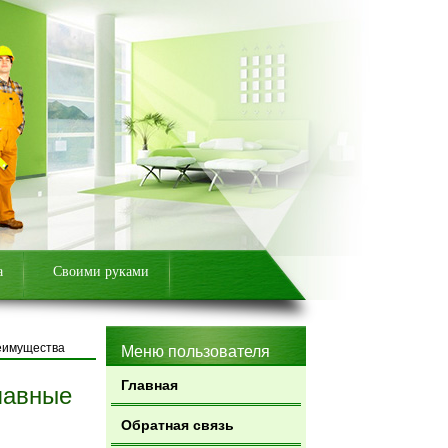
а
Своими руками
реимущества
Меню пользователя
Главная
лавные
Обратная связь