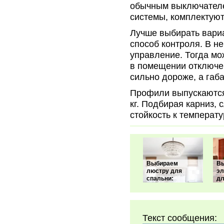
обычным выключателе
системы, комплектую
Лучше выбирать вариа
способ контроля. В н
управление. Тогда мо
в помещении отключен
сильно дороже, а габ
Профили выпускаются 
кг. Подбирая карниз,
стойкость к температ
Выбираем
В
люстру для
эл
спальни:
д
Текст сообщения: