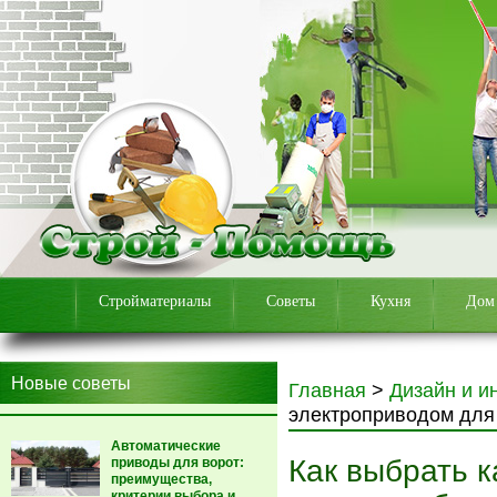
Стройматериалы
Советы
Кухня
Дом
Новые советы
Главная
>
Дизайн и и
электроприводом для 
Автоматические
Как выбрать к
приводы для ворот:
преимущества,
критерии выбора и