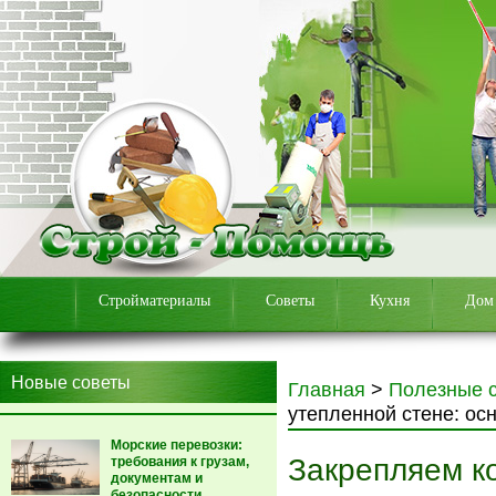
Стройматериалы
Советы
Кухня
Дом
Новые советы
Главная
>
Полезные 
утепленной стене: ос
Морские перевозки:
Закрепляем к
требования к грузам,
документам и
безопасности