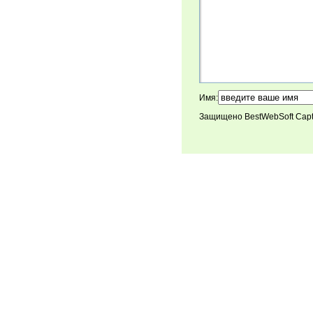
Имя:
Защищено BestWebSoft Cap