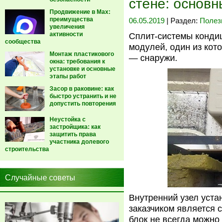
стене: основн
Продвижение в Max:
преимущества
06.05.2019
| Раздел:
Полез
увеличения
активности
Сплит-системы кондиц
сообщества
модулей, один из кот
Монтаж пластикового
— снаружи.
окна: требования к
установке и основные
этапы работ
Засор в раковине: как
быстро устранить и не
допустить повторения
Неустойка с
застройщика: как
защитить права
участника долевого
строительства
Случайные советы
Внутренний узел уста
заказчиком является 
блок не всегда можно