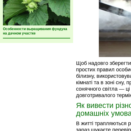
Особенности выращивания фундука
на дачном участке
Щоб надовго зберегти
простих правил особис
білизну, використовув
кімнаті та в зоні сну
сонячного світла — ці
довготривалого термін
Як вивести різн
домашніх умов
В житті трапляються р
зараз шукаєте перевір