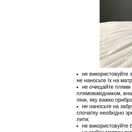
не використовуйте 
не наносьте їх на мат
не очищайте плями 
плямовивідником, внас
піни, яку важко прибр
не наносьте на забр
спочатку необхідно зр
лити;
не використовуйте б