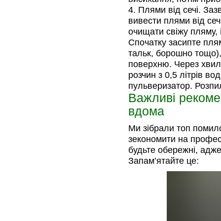
Плями від сечі. Заз
вивести плями від се
очищати свіжу пляму,
Спочатку засипте пля
тальк, борошно тощо),
поверхню. Через хвил
розчин з 0,5 літрів во
пульверизатор. Розпил
Важливі рекоме
вдома
Ми зібрали топ помило
зекономити на професі
будьте обережні, адж
Запам’ятайте це: