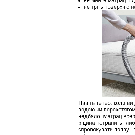
не мийте матрац пі
не тріть поверхню н
Навіть тепер, коли ви
водою чи порохотягом
недбало. Матрац всер
рідина потрапить гли
спровокувати появу ц