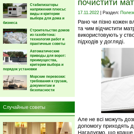
почистити мат
Стабилизаторы
напряжения плюсы:
17.11.2022
| Раздел:
Полез
виды и критерии
выбора для дома и
Рано чи пізно кожен в
бизнеса
та чим відчистити матр
Строительство домов
використовують у ство
из газобетона:
технология работ и
підходів у догляді.
практичные советы
Автоматические
приводы для ворот:
преимущества,
критерии выбора и
порядок установки
Морские перевозки:
требования к грузам,
документам и
безопасности
Случайные советы
Але не всі можуть доз
допомогу приходять д
Нагадуємо, що краще 