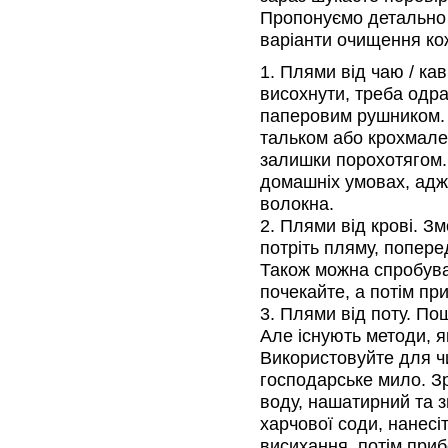
Пропонуємо детально 
варіанти очищення ко
Плями від чаю / кав
висохнути, треба одр
паперовим рушником. 
тальком або крохмалем
залишки порохотягом.
домашніх умовах, адже
волокна.
Плями від крові. З
потріть пляму, попер
Також можна спробува
почекайте, а потім пр
Плями від поту. Пош
Але існують методи, я
Використовуйте для ч
господарське мило. Зр
воду, нашатирний та з
харчової соди, нанес
висихання, потім приб