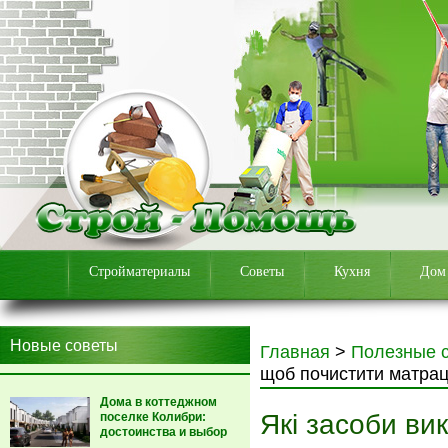
Стройматериалы
Советы
Кухня
Дом
Новые советы
Главная
>
Полезные 
щоб почистити матрац
Дома в коттеджном
Які засоби ви
поселке Колибри:
достоинства и выбор