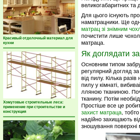
великогабаритних та д
Для цього існують про
наматрацники. Ще одн
матрац зі знімним чох
почистити лише чохол,
Красивый отделочный материал для
матраца.
кухни
Як доглядати з
Основним типом забру
регулярний догляд за
від пилу. Кілька разів 
пилу у кімнаті, виби
лляною тканиною. Поч
тканину. Потім необх
Хомутовые строительные леса:
Простіше все це робит
применение при строительстве и
конструкция
захист матраца
, тобто
надійно захищають ві
зношування поверхні 