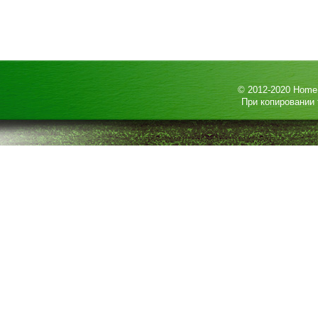
© 2012-2020
HomeP
При копировании 