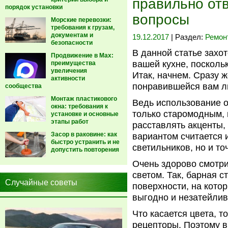
правильно от
порядок установки
вопросы
Морские перевозки:
требования к грузам,
документам и
19.12.2017
| Раздел:
Ремон
безопасности
В данной статье захо
Продвижение в Max:
вашей кухне, посколь
преимущества
увеличения
Итак, начнем. Сразу ж
активности
понравившейся вам лю
сообщества
Монтаж пластикового
Ведь использование о
окна: требования к
только старомодным,
установке и основные
этапы работ
расставлять акценты,
Засор в раковине: как
вариантом считается 
быстро устранить и не
светильников, но и т
допустить повторения
Очень здорово смотри
светом. Так, барная 
Случайные советы
поверхности, на кот
выгодно и незатейлив
Что касается цвета, т
рецепторы. Поэтому в