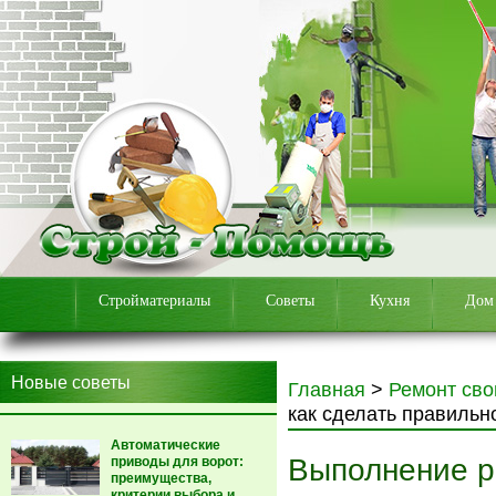
Стройматериалы
Советы
Кухня
Дом
Новые советы
Главная
>
Ремонт сво
как сделать правильн
Автоматические
Выполнение ре
приводы для ворот:
преимущества,
критерии выбора и