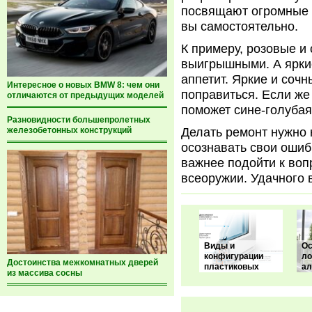
посвящают огромные с
вы самостоятельно.
К примеру, розовые и
выигрышными. А яркие
аппетит. Яркие и сочн
Интересное о новых BMW 8: чем они
поправиться. Если же 
отличаются от предыдущих моделей
поможет сине-голубая
Разновидности большепролетных
железобетонных конструкций
Делать ремонт нужно 
осознавать свои ошиб
важнее подойти к воп
всеоружии. Удачного 
Виды и
Ос
конфигурации
л
Достоинства межкомнатных дверей
пластиковых
а
из массива сосны