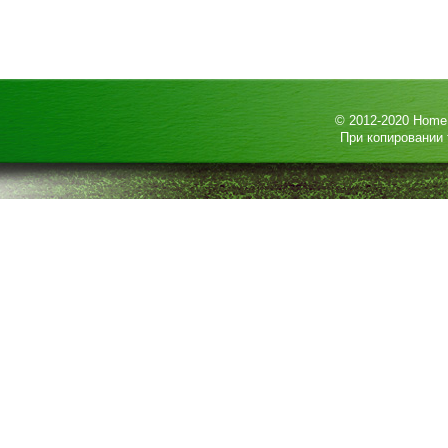
© 2012-2020
HomeP
При копировании 