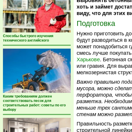
Выровнять бетонный
хоть и займет доста
виду, что для этих 
Подготовка
Нужно приготовить до
Способы быстрого изучения
будут разводиться в 
технического английского
может понадобиться г
смесь лучше покупать
Харькове
. Бетонная с
или гравия. Для выр
мелкозернистая струк
Важно правильно под
мусора, можно сдела
перфоратора, чтобы 
Каким требованиям должен
разметка. Необходим
соответствовать песок для
строительных работ: советы по его
меньше трех сантиме
выбору
стенам можно разме
Правильность размет
строительной линейки