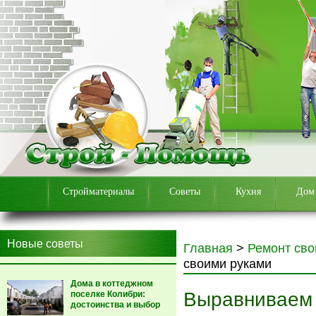
Стройматериалы
Советы
Кухня
Дом
Новые советы
Главная
>
Ремонт сво
своими руками
Дома в коттеджном
Выравниваем 
поселке Колибри:
достоинства и выбор