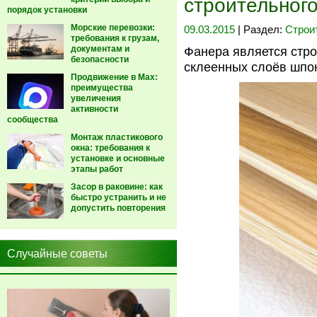
строительног
порядок установки
Морские перевозки:
09.03.2015
| Раздел:
Строи
требования к грузам,
документам и
Фанера является стр
безопасности
склеенных слоёв шпо
Продвижение в Max:
преимущества
увеличения
активности
сообщества
Монтаж пластикового
окна: требования к
установке и основные
этапы работ
Засор в раковине: как
быстро устранить и не
допустить повторения
Случайные советы