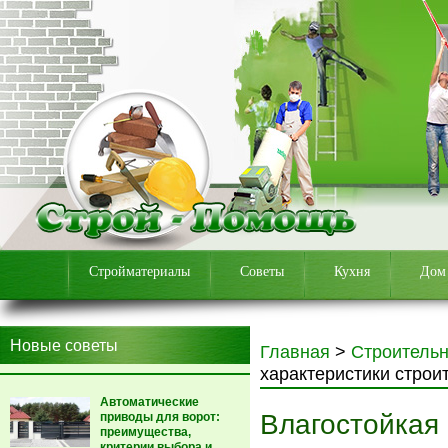
Стройматериалы
Советы
Кухня
Дом
Новые советы
Главная
>
Строитель
характеристики строи
Автоматические
Влагостойкая
приводы для ворот:
преимущества,
критерии выбора и