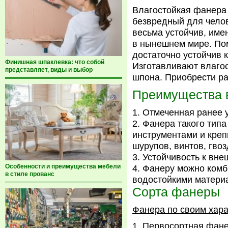
Влагостойкая фанера
безвредный для челов
весьма устойчив, име
в нынешнем мире. По
достаточно устойчив
Финишная шпаклевка: что собой
Изготавливают влагос
представляет, виды и выбор
шпона. Приобрести 
Преимущества 
Отмеченная ранее у
Фанера такого типа
инструментами и креп
шурупов, винтов, гвоз
Устойчивость к вн
Особенности и преимущества мебели
Фанеру можно комби
в стиле прованс
водостойкими матери
Сорта фанеры
Фанера по своим хара
Первосортная фане