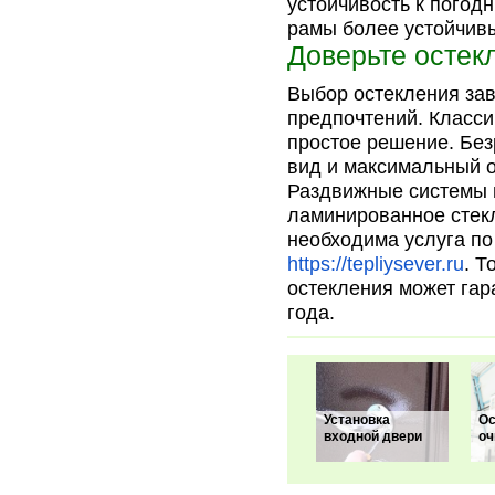
устойчивость к пого
рамы более устойчивы
Доверьте осте
Выбор остекления зав
предпочтений. Класси
простое решение. Бе
вид и максимальный о
Раздвижные системы 
ламинированное стекл
необходима услуга по
https://tepliysever.ru
. 
остекления может гар
года.
Установка
Ос
входной двери
оч