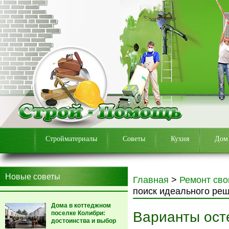
Стройматериалы
Советы
Кухня
Дом
Новые советы
Главная
>
Ремонт сво
поиск идеального ре
Дома в коттеджном
Варианты ост
поселке Колибри:
достоинства и выбор