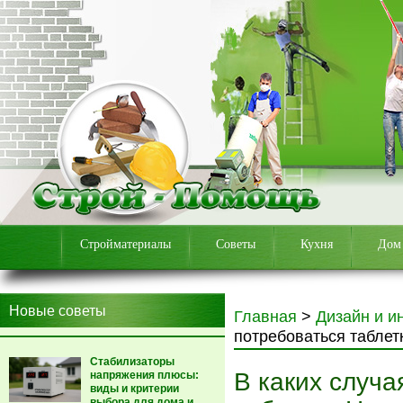
Стройматериалы
Советы
Кухня
Дом
Новые советы
Главная
>
Дизайн и и
потребоваться таблет
Стабилизаторы
В каких случа
напряжения плюсы:
виды и критерии
выбора для дома и