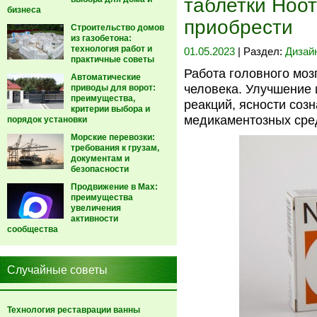
таблетки Ноот
бизнеса
приобрести
Строительство домов
из газобетона:
технология работ и
01.05.2023
| Раздел:
Дизай
практичные советы
Работа головного моз
Автоматические
человека. Улучшение 
приводы для ворот:
преимущества,
реакций, ясности соз
критерии выбора и
медикаментозных сред
порядок установки
Морские перевозки:
требования к грузам,
документам и
безопасности
Продвижение в Max:
преимущества
увеличения
активности
сообщества
Случайные советы
Технология реставрации ванны