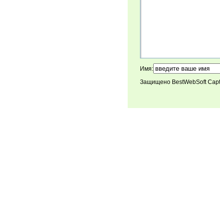
Имя:
Защищено BestWebSoft Cap