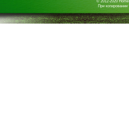
© 2012-2020
HomeP
При копировании 