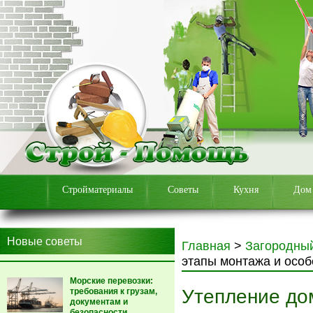
Стройматериалы
Советы
Кухня
Дом
Новые советы
Главная
>
Загородны
этапы монтажа и особ
Морские перевозки:
Утепление до
требования к грузам,
документам и
безопасности