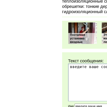
теплоизоляционные с
обрешетки: тонкие де
гидроизоляционный сл
Поэтапная
Э
установка
из
входных
ле
Текст сообщения:
Имя: