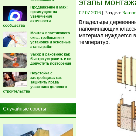
этапы монтаж
Продвижение в Max:
преимущества
02.07.2016
| Раздел:
Загор
увеличения
активности
Владельцы деревянны
сообщества
напоминающих классич
Монтаж пластикового
материал нуждается в
окна: требования к
температур.
установке и основные
этапы работ
Засор в раковине: как
быстро устранить и не
допустить повторения
Неустойка с
застройщика: как
защитить права
участника долевого
строительства
Случайные советы