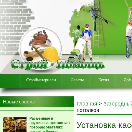
Стройматериалы
Советы
Кухня
Дом
Новые советы
Главная
>
Загородны
потолков
Разъемные и
Установка кас
пружинные контакты в
преобразователях:
латунь и бронза