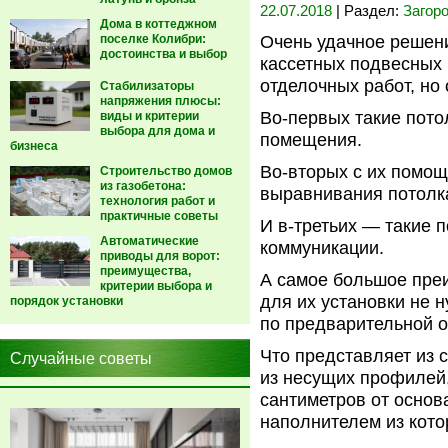
22.07.2018
| Раздел:
Загор
Дома в коттеджном
поселке Колибри:
Очень удачное решен
достоинства и выбор
кассетных подвесных 
отделочных работ, но
Стабилизаторы
напряжения плюсы:
Во-первых такие пото
виды и критерии
выбора для дома и
помещения.
бизнеса
Во-вторых с их помощ
Строительство домов
из газобетона:
выравнивания потолк
технология работ и
практичные советы
И в-третьих — такие 
Автоматические
коммуникации.
приводы для ворот:
преимущества,
А самое большое преи
критерии выбора и
для их установки не 
порядок установки
по предварительной о
Что представляет из 
Случайные советы
из несущих профилей,
сантиметров от основ
наполнителем из котор