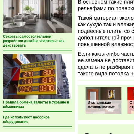
В основном такие пли
рельефами по поверхн
Такой материал эколо
как сухую так и влаж
подвесные плиты со 
Секреты самостоятельной
дополнительной прочн
разработки дизайна квартиры: как
повышенной влажност
действовать
Если какая-либо част
ее замена не достави
сделать не разбирая 
такого вида потолка н
Правила обмена валюты в Украине в
Итальянские
Ст
обменниках
межкомнатные
ст
Где используют насосное
оборудование