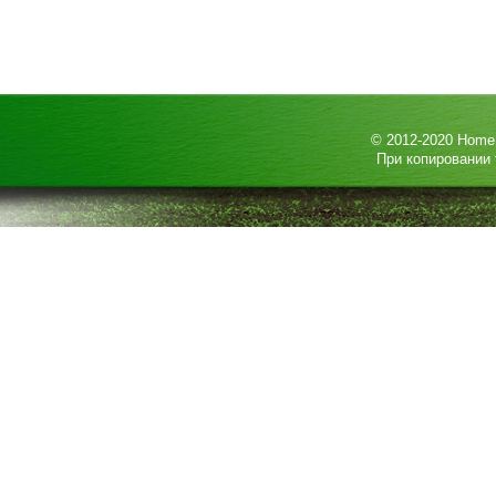
© 2012-2020
HomeP
При копировании 