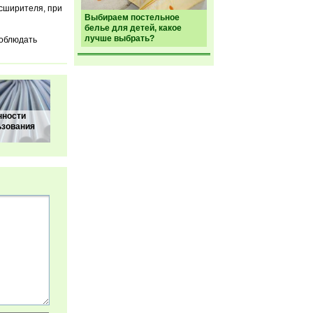
асширителя, при
Выбираем постельное
белье для детей, какое
лучше выбрать?
соблюдать
нности
ьзования