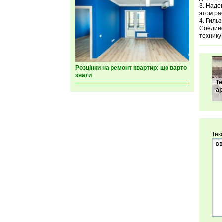
Надев
этом ра
Гильз
Соедине
технику
Розцінки на ремонт квартир: що варто
знати
Т
а
Тек