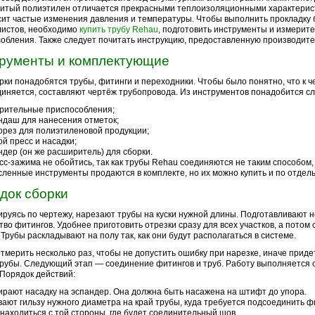
шитый полиэтилен отличается прекрасными теплоизоляционными характерис
ит частые изменения давления и температуры. Чтобы выполнить прокладку 
листов, необходимо
купить трубу Rehau
, подготовить инструменты и измерит
обления. Также следует почитать инструкцию, предоставленную производите
рументы и комплектующие
рки понадобятся трубы, фитинги и переходники. Чтобы было понятно, что к ч
иняется, составляют чертёж трубопровода. Из инструментов понадобится с
рительные приспособления;
ндаш для нанесения отметок;
орез для полиэтиленовой продукции;
ой пресс и насадки;
ндер (он же расширитель) для сборки.
сс-зажима не обойтись, так как трубы Rehau соединяются не таким способом,
ленные инструменты продаются в комплекте, но их можно купить и по отдель
док сборки
руясь по чертежу, нарезают трубы на куски нужной длины. Подготавливают 
тво фитингов. Удобнее приготовить отрезки сразу для всех участков, а потом 
 Трубы раскладывают на полу так, как они будут располагаться в системе.
тмерить несколько раз, чтобы не допустить ошибку при нарезке, иначе приде
рубы. Следующий этап — соединение фитингов и труб. Работу выполняется
 Порядок действий:
рают насадку на эспандер. Она должна быть насажена на штифт до упора.
ают гильзу нужного диаметра на край трубы, куда требуется подсоединить ф
находиться с той стороны, где будет соединительный шов.