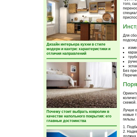
того, с
перенос
специа
приспос
Инст
Для сбо
подсоед
Дизайн интерьера кухни в стиле
изме
модерн и кантри: характеристики и
кара
отличия направлений
труб
ручн
эспа
Без пре
Перечис
Поря
Ориенти
количес
схемой.
Лучше о
Почему стоит выбрать ковролин в
новые т
качестве напольного покрытия: его
гильзы.
главные достоинства
Подби
Надев
должна 