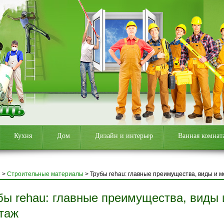
Кухня
Дом
Дизайн и интерьер
Ванная комнат
я
>
Строительные материалы
>
Трубы rehau: главные преимущества, виды и 
бы rehau: главные преимущества, виды 
таж