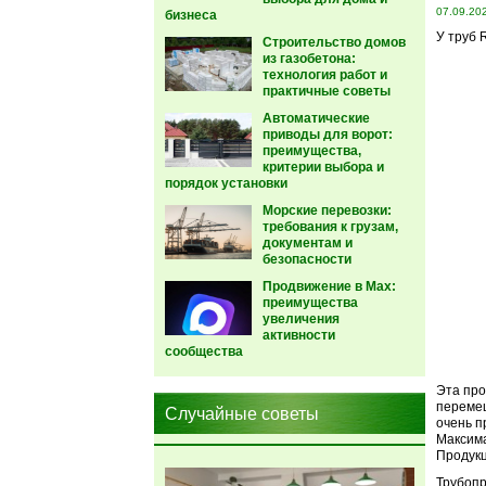
07.09.20
бизнеса
У труб 
Строительство домов
из газобетона:
технология работ и
практичные советы
Автоматические
приводы для ворот:
преимущества,
критерии выбора и
порядок установки
Морские перевозки:
требования к грузам,
документам и
безопасности
Продвижение в Max:
преимущества
увеличения
активности
сообщества
Эта про
перемещ
Случайные советы
очень п
Максима
Продукц
Трубопр