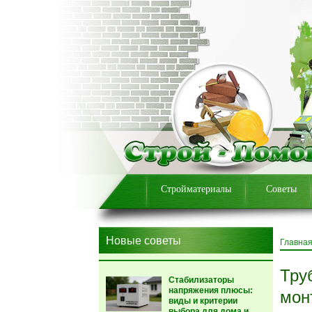
Стройматериалы
Советы
Новые советы
Главна
Тру
Стабилизаторы
напряжения плюсы:
мон
виды и критерии
выбора для дома и