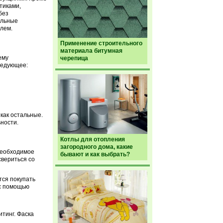
тиками,
без
ельные
лем.
Применение строительного
материала битумная
ему
черепица
ледующее:
 как остальные.
ности.
Котлы для отопления
загородного дома, какие
необходимое
бывают и как выбрать?
свериться со
тся покупать
 с помощью
итинг. Фаска