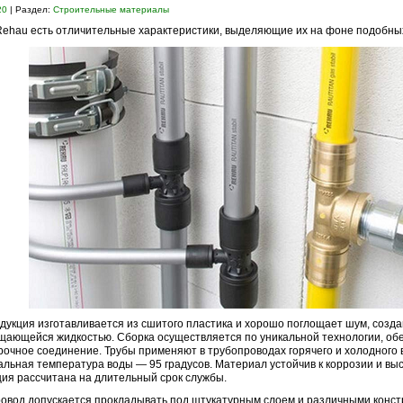
20
| Раздел:
Строительные материалы
Rehau есть отличительные характеристики, выделяющие их на фоне подобны
дукция изготавливается из сшитого пластика и хорошо поглощает шум, созд
ающейся жидкостью. Сборка осуществляется по уникальной технологии, о
рочное соединение. Трубы применяют в трубопроводах горячего и холодного
льная температура воды — 95 градусов. Материал устойчив к коррозии и выс
ия рассчитана на длительный срок службы.
овод допускается прокладывать под штукатурным слоем и различными конст