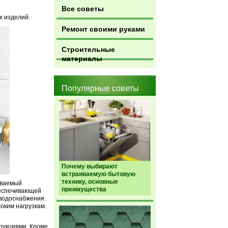
Все советы
х изделий.
Ремонт своими руками
Строительные
материалы
Популярные советы
Почему выбирают
встраиваемую бытовую
технику, основные
аваемый
преимущества
беспечивающей
 водоснабжения.
оким нагрузкам.
рукциями. Кроме