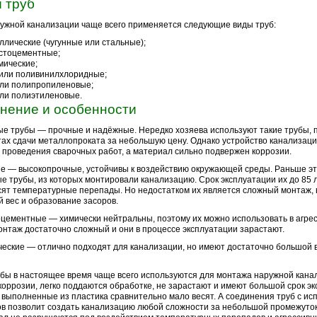
 труб
ужной канализации чаще всего применяется следующие виды труб:
ллические (чугунные или стальные);
стоцементные;
мические;
или поливинилхлоридные;
ли полипропиленовые;
ли полиэтиленовые.
нение и особенности
е трубы — прочные и надёжные. Нередко хозяева используют такие трубы, 
тах сдачи металлопроката за небольшую цену. Однако устройство канализаци
 проведения сварочных работ, а материал сильно подвержен коррозии.
е — высокопрочные, устойчивы к воздействию окружающей среды. Раньше э
е трубы, из которых монтировали канализацию. Срок эксплуатации их до 85 
ят температурные перепады. Но недостатком их является сложный монтаж, 
 вес и образование засоров.
цементные — химически нейтральны, поэтому их можно использовать в агрес
онтаж достаточно сложный и они в процессе эксплуатации зарастают.
еские — отлично подходят для канализации, но имеют достаточно большой в
бы в настоящее время чаще всего используются для монтажа наружной кана
коррозии, легко поддаются обработке, не зарастают и имеют большой срок эк
 выполненные из пластика сравнительно мало весят. А соединения труб с и
в позволит создать канализацию любой сложности за небольшой промежуток