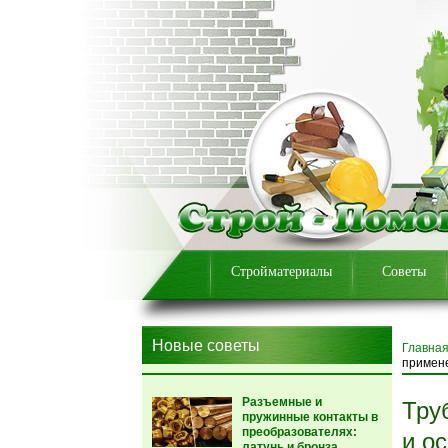
Стройматериалы
Советы
Новые советы
Главна
примен
Разъемные и
Тру
пружинные контакты в
преобразователях:
и о
латунь и бронза