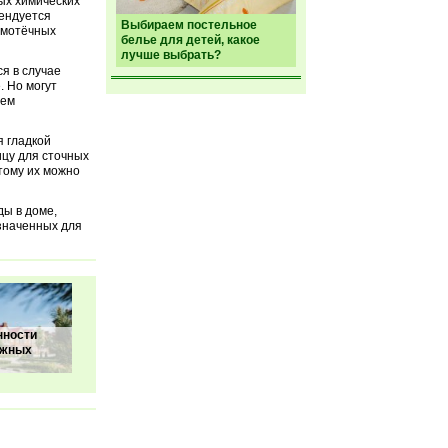
ых химических
мендуется
Выбираем постельное
амотёчных
белье для детей, какое
лучше выбрать?
я в случае
. Но могут
ием
я гладкой
ицу для сточных
тому их можно
ды в доме,
азначенных для
нности
джных