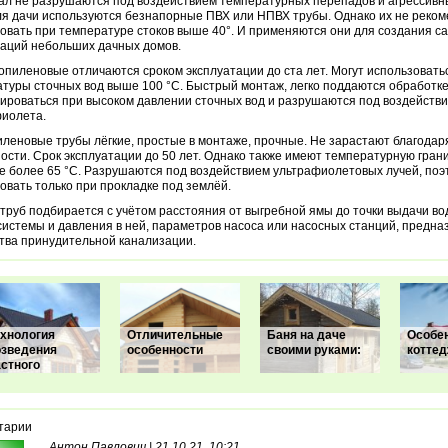
л не разрушаются под воздействием температурных перепадов и агрессивн
ля дачи используются безнапорные ПВХ или НПВХ трубы. Однако их не реко
овать при температуре стоков выше 40°. И применяются они для создания с
аций небольших дачных домов.
пиленовые отличаются сроком эксплуатации до ста лет. Могут использоватьс
туры сточных вод выше 100 °С. Быстрый монтаж, легко поддаются обработке
роваться при высоком давлении сточных вод и разрушаются под воздейств
иолета.
леновые трубы лёгкие, простые в монтаже, прочные. Не зарастают благодар
ости. Срок эксплуатации до 50 лет. Однако также имеют температурную гран
е более 65 °С. Разрушаются под воздействием ультрафиолетовых лучей, поэ
овать только при прокладке под землёй.
труб подбирается с учётом расстояния от выгребной ямы до точки выдачи во
системы и давления в ней, параметров насоса или насосных станций, предн
тва принудительной канализации.
ехнология
Отличительные
Баня на даче
Особе
озведения
особенности
своими руками:
котте
астного
тарии
Антон Павлович | 21.10.21, 10:21