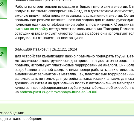
Работа на строительной площадке отбирает много сил и энергии. С
получать не только своевременный отдых в достаточном количестве,
вкусную пищу, чтобы пополнить запасы растраченной энергии. Орга
правильного режима питания - важная задача для каждого руководите
полезная еда - залог эффективной работы подчиненных. С организ
питания на стройку
всегда может помочь компания "Товарищ Полковн
сотрудники гарантируют качество пищи: в работе они используют то
ингредиенты от надежных поставщиков.
Владимир Иванович | 18.11.21, 19:24
Для устройства канализации важно правильно подобрать трубы. Бе
металлические конструкции сегодня применяют достаточно редко - вм
правило, используют пластиковые гофрированные аналоги. Они боле
воздействию внешней среды, с ними проще работать, а их стоимость
аналогичных вариантов из металла. Так, пластиковые гофрированн
использовать не только для устройства канализации, а также для со
дренажных систем на футбольных полях и автомобильных магистра
качественные гофрированные трубы и узнать больше об их особенн
на
abdesh-plast.kz/gofrirovannaya-truba-sn8-d300
.
ст сообщения: