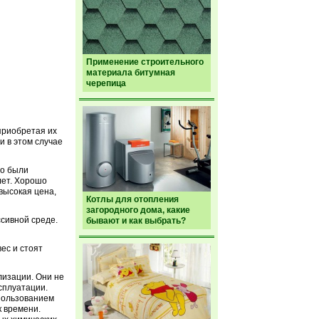
Применение строительного
материала битумная
черепица
приобретая их
и в этом случае
то были
лет. Хорошо
высокая цена,
Котлы для отопления
загородного дома, какие
сивной среде.
бывают и как выбрать?
ес и стоят
лизации. Они не
сплуатации.
спользованием
 времени.