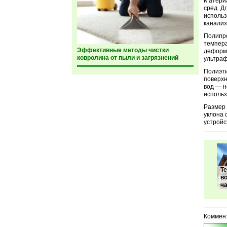
Материа
сред. Д
использ
канализ
Полипро
темпера
Эффективные методы чистки
деформи
ковролина от пыли и загрязнений
ультраф
Полиэти
поверхн
вод — н
использ
Размер 
уклона 
устройс
Т
в
ч
Коммен