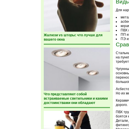
Виды
Для нар
мета
асбе
кера
ПВХ 
ПП и
Жалюзи vs шторы: что лучше для
ПЭ и
вашего окна
Срав
Стальны
на пунк
требует
Чугунны
основны
перенос
большой
Асбесто
Но их м
Что представляют собой
встраиваемые светильники и какими
Керамич
достоинствами они обладают
дорого.
ПВХ тру
боятся 
Детали,
фитинго