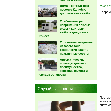
Дома в коттеджном
05.08.20
поселке Колибри:
Совреме
достоинства и выбор
Стабилизаторы
напряжения плюсы:
виды и критерии
выбора для дома и
бизнеса
Строительство домов
из газобетона:
технология работ и
практичные советы
Автоматические
приводы для ворот:
преимущества,
критерии выбора и
порядок установки
Случайные советы
Поэтому
если у 
система