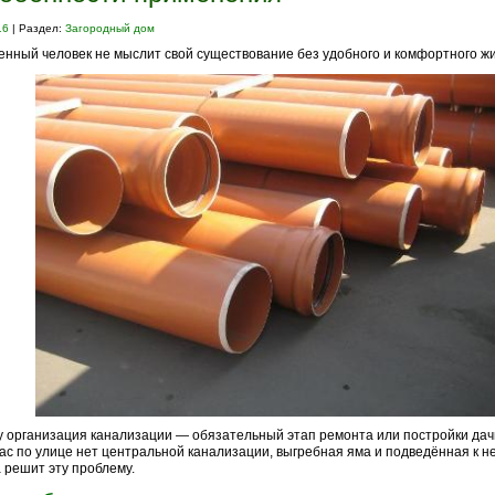
16
| Раздел:
Загородный дом
нный человек не мыслит свой существование без удобного и комфортного ж
 организация канализации — обязательный этап ремонта или постройки дач
вас по улице нет центральной канализации, выгребная яма и подведённая к н
 решит эту проблему.