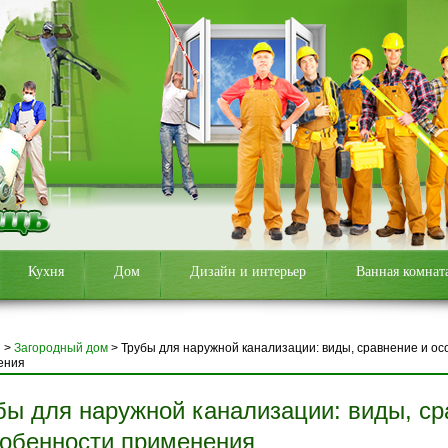
Кухня
Дом
Дизайн и интерьер
Ванная комнат
я
>
Загородный дом
>
Трубы для наружной канализации: виды, сравнение и о
ения
бы для наружной канализации: виды, с
собенности применения