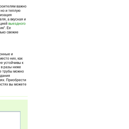
троителям важно
 но и теплую
низация
ля, а вкусная и
ацией
выездного
ик". Ее
лько свежие
тонные и
есто них, как
е устойчивы к
 в разы ниже
ые трубы можно
здания
лях. Приобрести
остях вы можете