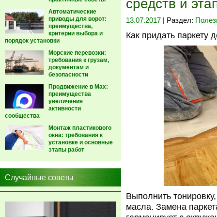
средств и эта
Автоматические
приводы для ворот:
13.07.2017
| Раздел:
Полез
преимущества,
критерии выбора и
Как придать паркету 
порядок установки
Морские перевозки:
требования к грузам,
документам и
безопасности
Продвижение в Max:
преимущества
увеличения
активности
сообщества
Монтаж пластикового
окна: требования к
установке и основные
этапы работ
Случайные советы
Выполнить тонировку,
масла. Замена паркета