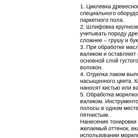
Циклевка древесно
специального оборудо
паркетного пола.
Шлифовка крупнозе
учитывать породу дре
сложнее – грушу и бу
При обработке масл
валиком и оставляют 
основной слой густог
волокон.
Отделка лаком выпо
насыщенного цвета. 
наносят кистью или в
Обработка морилко
валиком. Инструменто
полосы в одном месте 
пятнистым.
Нанесение тонировки 
желаемый оттенок, вк
использовании морилк