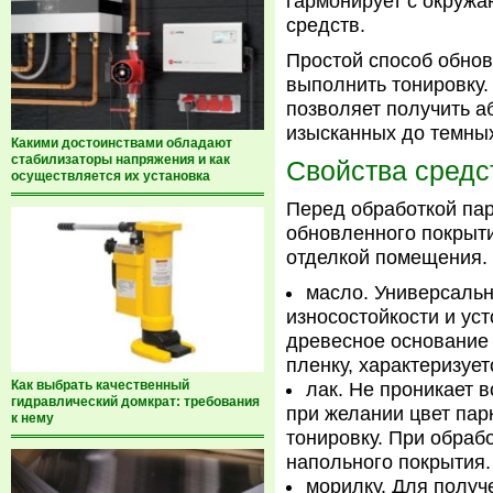
гармонирует с окружа
средств.
Простой способ обно
выполнить тонировку
позволяет получить а
изысканных до темных
Какими достоинствами обладают
стабилизаторы напряжения и как
Свойства средс
осуществляется их установка
Перед обработкой пар
обновленного покрыти
отделкой помещения.
масло. Универсальн
износостойкости и ус
древесное основание 
пленку, характеризуе
Как выбрать качественный
лак. Не проникает 
гидравлический домкрат: требования
при желании цвет пар
к нему
тонировку. При обраб
напольного покрытия.
морилку. Для получ