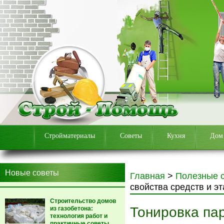
Стройматериалы
Советы
Кухня
Дом
Новые советы
Главная
>
Полезные 
свойства средств и э
Строительство домов
Тонировка пар
из газобетона:
технология работ и
практичные советы